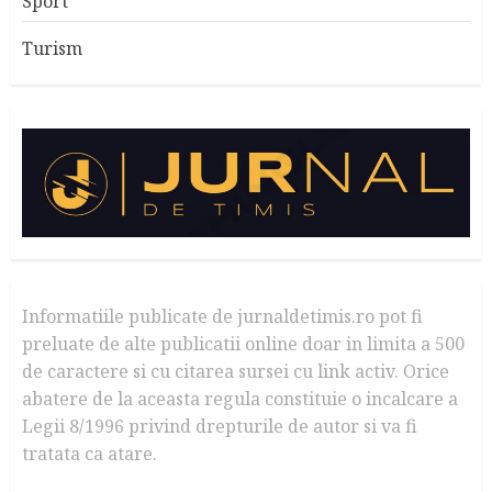
Sport
Turism
Informatiile publicate de jurnaldetimis.ro pot fi
preluate de alte publicatii online doar in limita a 500
de caractere si cu citarea sursei cu link activ. Orice
abatere de la aceasta regula constituie o incalcare a
Legii 8/1996 privind drepturile de autor si va fi
tratata ca atare.