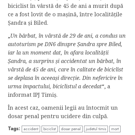
biciclist în vârstă de 45 de ani a murit după
ce a fost lovit de o mașină, între localitățile
Șandra și Biled.
„
Un bărbat, în vârstă de 29 de ani, a condus un
autoturism pe DN6 dinspre Șandra spre Biled,
iar la un moment dat, în afara localității
Șandra, a surprins și accidentat un bărbat, în
vârstă de 45 de ani, care în calitate de biciclist
se deplasa în aceeași direcție. Din nefericire în
urma impactului, biciclistul a decedat
“, a
informat IPJ Timiș.
În acest caz, oamenii legii au întocmit un
dosar penal pentru ucidere din culpă.
Tags:
accident
biciclist
dosar penal
judetul timis
mort