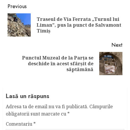
Continue
Previous
Reading
Traseul de Via Ferrata „Turnul lui
Pre
Liman”, pus la punct de Salvamont
pos
Timiș
Next
Punctul Muzeal de la Parța se
Next
deschide în acest sfârșit de
post:
săptămână
Lasă un răspuns
Adresa ta de email nu va fi publicată.
Câmpurile
obligatorii sunt marcate cu
*
Comentariu
*