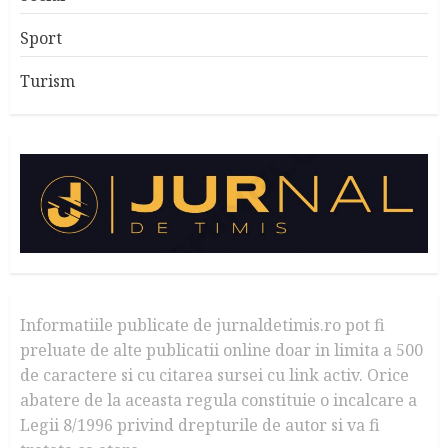
Sport
Turism
Informatiile publicate de jurnaldetimis.ro pot fi
preluate de alte publicatii online doar in limita a 500
de caractere si cu citarea sursei cu link activ. Orice
abatere de la aceasta regula constituie o incalcare a
Legii 8/1996 privind drepturile de autor si va fi