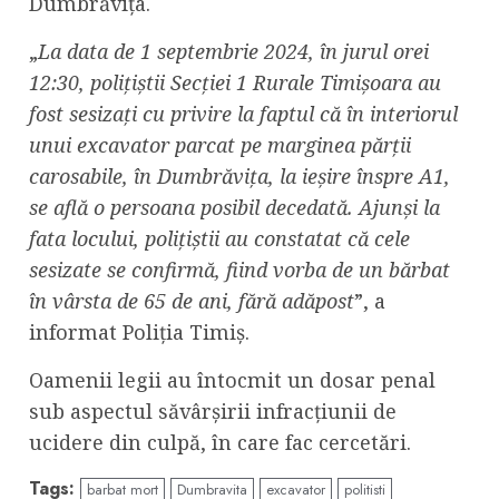
Dumbrăvița.
„
La data de 1 septembrie 2024, în jurul orei
12:30, polițiștii Secției 1 Rurale Timișoara au
fost sesizați cu privire la faptul că în interiorul
unui excavator parcat pe marginea părții
carosabile, în Dumbrăvița, la ieșire înspre A1,
se află o persoana posibil decedată. Ajunși la
fata locului, polițiștii au constatat că cele
sesizate se confirmă, fiind vorba de un bărbat
în vârsta de 65 de ani, fără adăpost
”, a
informat Poliția Timiș.
Oamenii legii au întocmit un dosar penal
sub aspectul săvârșirii infracțiunii de
ucidere din culpă, în care fac cercetări.
Tags:
barbat mort
Dumbravita
excavator
politisti