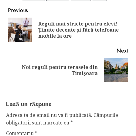
Continue
Previous
Reading
Reguli mai stricte pentru elevi!
Pre
Ținute decente și fără telefoane
pos
mobile la ore
Next
Noi reguli pentru terasele din
Next
Timișoara
post:
Lasă un răspuns
Adresa ta de email nu va fi publicată.
Câmpurile
obligatorii sunt marcate cu
*
Comentariu
*