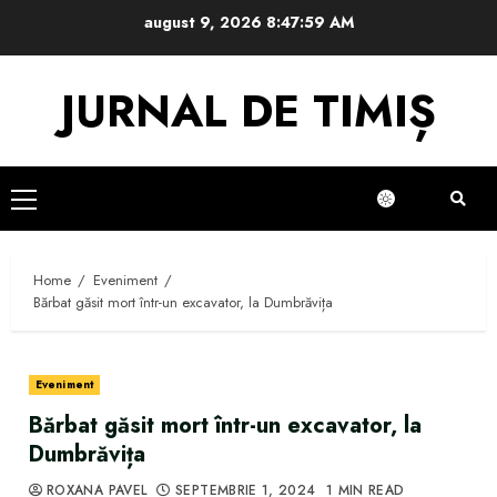
Skip
august 9, 2026
8:47:59 AM
to
content
JURNAL DE TIMIȘ
Primary
Menu
Home
Eveniment
Bărbat găsit mort într-un excavator, la Dumbrăvița
Eveniment
Bărbat găsit mort într-un excavator, la
Dumbrăvița
ROXANA PAVEL
SEPTEMBRIE 1, 2024
1 MIN READ