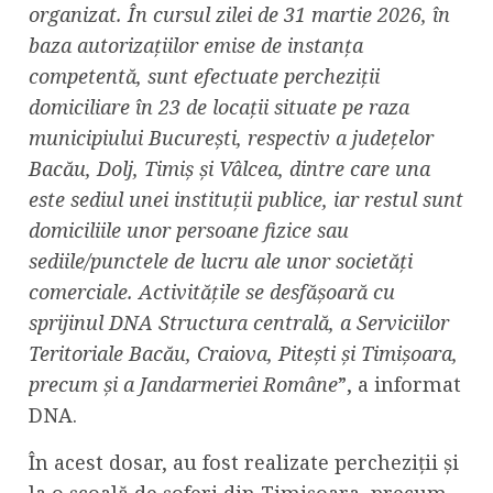
organizat. În cursul zilei de 31 martie 2026, în
baza autorizațiilor emise de instanța
competentă, sunt efectuate percheziții
domiciliare în 23 de locații situate pe raza
municipiului București, respectiv a județelor
Bacău, Dolj, Timiș și Vâlcea, dintre care una
este sediul unei instituții publice, iar restul sunt
domiciliile unor persoane fizice sau
sediile/punctele de lucru ale unor societăți
comerciale. Activitățile se desfășoară cu
sprijinul DNA Structura centrală, a Serviciilor
Teritoriale Bacău, Craiova, Pitești și Timișoara,
precum și a Jandarmeriei Române
”, a informat
DNA.
În acest dosar, au fost realizate percheziții și
la o școală de șoferi din Timișoara, precum