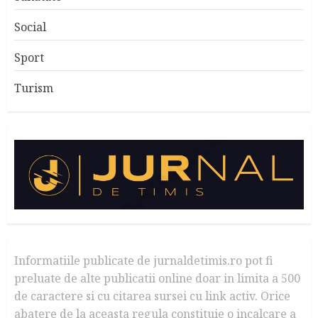
Social
Sport
Turism
Informatiile publicate de jurnaldetimis.ro pot fi
preluate de alte publicatii online doar in limita a 500
de caractere si cu citarea sursei cu link activ. Orice
abatere de la aceasta regula constituie o incalcare a