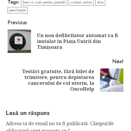
Tags:
bani in cutii pentru pantofi
cristian anton
dna
perchezitii
Continue
Previous
Reading
Un nou defibrilator automat va fi
Pre
instalat în Piața Unirii din
pos
Timișoara
Next
Testări gratuite, fără bilet de
trimitere, pentru depistarea
Next
cancerului de col uterin, la
post:
OncoHelp
Lasă un răspuns
Adresa ta de email nu va fi publicată.
Câmpurile
obligatorii sunt marcate cu
*