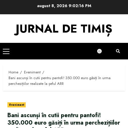
Skip
august 8, 2026
9:02:17 PM
to
content
JURNAL DE TIMIȘ
Primary
Menu
Home
Eveniment
Bani ascunși în cutii pentru pantofi! 350.000 euro găsiți în urma
perchezițiilor realizate la șeful ARR
Eveniment
Bani ascunși în cutii pentru pantofi!
350.000 euro găsiți în urma perchezițiilor