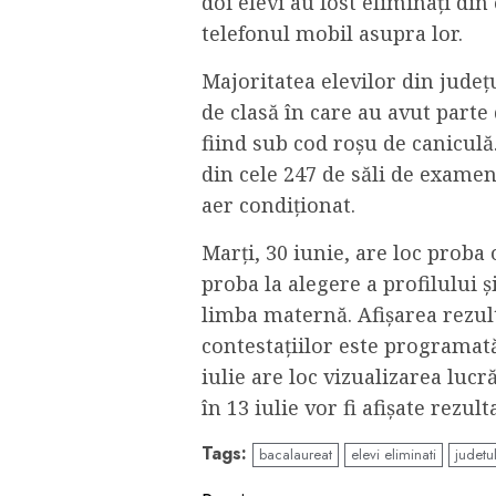
doi elevi au fost eliminaţi di
telefonul mobil asupra lor.
Majoritatea elevilor din judeţ
de clasă în care au avut parte
fiind sub cod roşu de caniculă
din cele 247 de săli de examen
aer condiţionat.
Marţi, 30 iunie, are loc proba o
proba la alegere a profilului şi
limba maternă. Afișarea rezult
contestațiilor este programată 
iulie are loc vizualizarea lucr
în 13 iulie vor fi afişate rezult
Tags:
bacalaureat
elevi eliminati
judetul