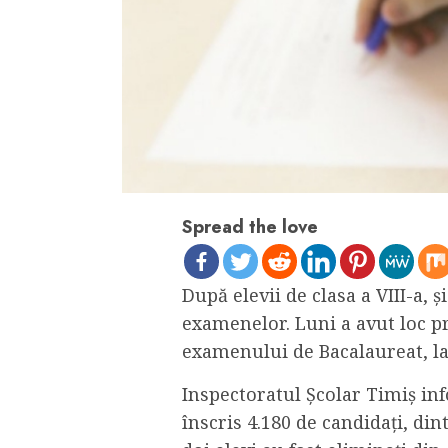
Spread the love
După elevii de clasa a VIII-a, ş
examenelor. Luni a avut loc p
examenului de Bacalaureat, l
Inspectoratul Şcolar Timiş in
înscris 4.180 de candidaţi, di