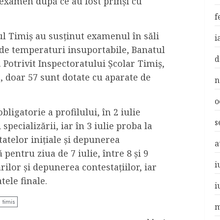
n examen după ce au fost prinşi cu
f
ul Timiş au susţinut examenul în săli
i
 de temperaturi insuportabile, Banatul
d
. Potrivit Inspectoratului Şcolar Timiş,
, doar 57 sunt dotate cu aparate de
n
o
bligatorie a profilului, în 2 iulie
s
 specializării, iar în 3 iulie proba la
atelor inițiale și depunerea
a
pentru ziua de 7 iulie, între 8 şi 9
i
ărilor și depunerea contestațiilor, iar
atele finale.
i
 timis
m