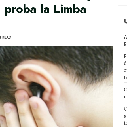
la proba la Limba
A
N READ
P
P
d
a
I
C
u
C
a
î