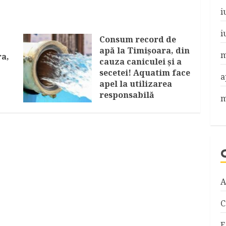
i
i
Consum record de
apă la Timişoara, din
m
ra,
cauza caniculei şi a
secetei! Aquatim face
a
apel la utilizarea
responsabilă
m
AUGUST 7, 2026
A
C
E