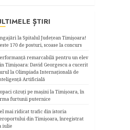
ULTIMELE ȘTIRI
ngajări la Spitalul Judeţean Timişoara!
este 170 de posturi, scoase la concurs
erformanță remarcabilă pentru un elev
in Timișoara: David Georgescu a cucerit
urul la Olimpiada Internațională de
nteligență Artificială
opaci căzuţi pe maşini la Timişoara, în
rma furtunii puternice
el mai ridicat trafic din istoria
eroportului din Timişoara, înregistrat
n iulie