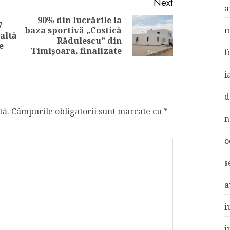
Next
a
90% din lucrările la
7
m
baza sportivă „Costică
Previous
Next
baltă
Rădulescu” din
post:
post:
e
Timişoara, finalizate
f
i
d
tă.
Câmpurile obligatorii sunt marcate cu
*
n
o
s
a
i
i