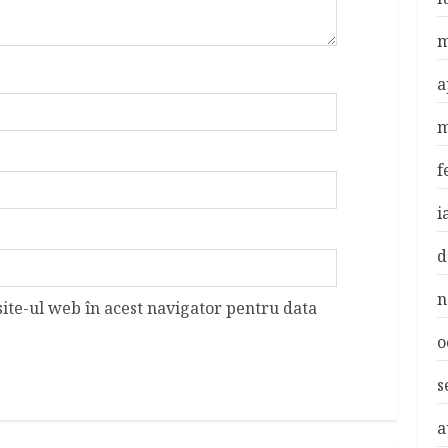
m
a
m
f
i
d
n
site-ul web în acest navigator pentru data
o
s
a