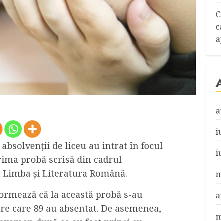
C
c
a
a
i
i absolvenţii de liceu au intrat în focul
i
rima probă scrisă din cadrul
a Limba şi Literatura Română.
m
formează că la această probă s-au
a
ntre care 89 au absentat. De asemenea,
m