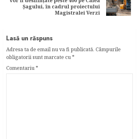
vor fi desființate peste 400 pe Calea
Next
Șagului, în cadrul proiectului
post:
Magistralei Verzi
Lasă un răspuns
Adresa ta de email nu va fi publicată.
Câmpurile
obligatorii sunt marcate cu
*
Comentariu
*