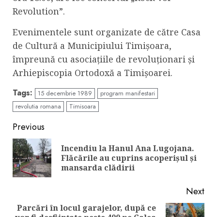
Revolution”.
Evenimentele sunt organizate de către Casa
de Cultură a Municipiului Timișoara,
împreună cu asociațiile de revoluționari și
Arhiepiscopia Ortodoxă a Timișoarei.
Tags:
15 decembrie 1989
program manifestari
revolutia romana
Timisoara
Continue
Previous
Reading
Incendiu la Hanul Ana Lugojana.
Pre
Flăcările au cuprins acoperișul și
pos
mansarda clădirii
Next
Parcări în locul garajelor, după ce