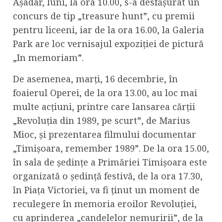
Așadar, luni, la ora 10.00, s-a desfășurat un
concurs de tip „treasure hunt”, cu premii
pentru liceeni, iar de la ora 16.00, la Galeria
Park are loc vernisajul expoziției de pictură
„In memoriam”.
De asemenea, marți, 16 decembrie, în
foaierul Operei, de la ora 13.00, au loc mai
multe acțiuni, printre care lansarea cărții
„Revoluția din 1989, pe scurt”, de Marius
Mioc, și prezentarea filmului documentar
„Timișoara, remember 1989”. De la ora 15.00,
în sala de ședințe a Primăriei Timișoara este
organizată o ședință festivă, de la ora 17.30,
în Piața Victoriei, va fi ținut un moment de
reculegere în memoria eroilor Revoluției,
cu aprinderea „candelelor nemuririi”, de la