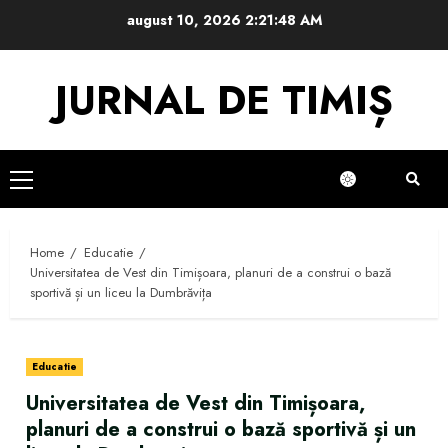
Skip
august 10, 2026
2:21:49 AM
to
content
JURNAL DE TIMIȘ
Primary
Menu
Home
Educatie
Universitatea de Vest din Timișoara, planuri de a construi o bază
sportivă și un liceu la Dumbrăvița
Educatie
Universitatea de Vest din Timișoara,
planuri de a construi o bază sportivă și un