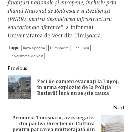
finanțări naționale și europene, inclusiv prin
Planul Național de Redresare și Reziliență
(PNRR), pentru dezvoltarea infrastructurii
educaționale aferente
”, a informat
Universitatea de Vest din Timișoara.
Tags:
Baza Sportiva
Dumbravita
liceu nou
universitatea de vest
Continue
Previous
Reading
Zeci de oameni evacuați la Lugoj,
Pre
în urma exploziei de la Poliția
pos
Rutieră! Încă nu se știe cauza
Next
Primăria Timișoara, aviz negativ
din partea Direcției de Cultură
Next
pentru parcarea multietajată din