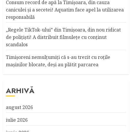
Consum record de apă la Timişoara, din cauza
caniculei şi a secetei! Aquatim face apel la utilizarea
responsabilă
„Regele TikTok-ului” din Timişoara, din nou ridicat
de poliţişti! A distribuit filmuleţe cu conţinut
scandalos
Timişoreni nemulţumiţi că s-au trezit cu roţile
maşinilor blocate, deşi au plătit parcarea
ARHIVĂ
august 2026
iulie 2026