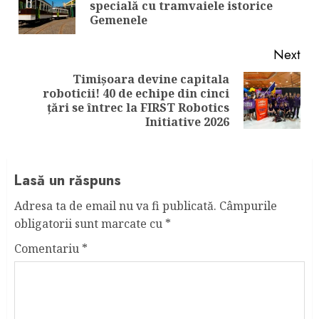
Pre
specială cu tramvaiele istorice
pos
Gemenele
Next
Timișoara devine capitala
roboticii! 40 de echipe din cinci
Next
țări se întrec la FIRST Robotics
post:
Initiative 2026
Lasă un răspuns
Adresa ta de email nu va fi publicată.
Câmpurile
obligatorii sunt marcate cu
*
Comentariu
*