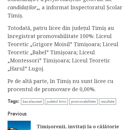
candidaților
„, a informat Inspectoratul Şcolar
Timiş.
Totodată, patru licee din judeţul Timiş au
înregistrat promovabilitate 100%: Liceul
Teoretic „Grigore Moisil” Timișoara; Liceul
Teoretic „Babel” Timișoara; Liceul
„Montessori” Timișoara; Liceul Teoretic
„Harul” Lugoj.
Pe de altă parte, în Timiş nu sunt licee cu
procentul de promovare de 0,00%.
Tags:
bacalaureat
judetul timis
promovabilitate
rezultate
Continue
Previous
Reading
Timişorenii, invitaţi la o călătorie