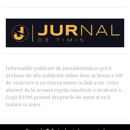
Informatiile publicate de jurnaldetimis.ro pot fi
preluate de alte publicatii online doar in limita a 500
de caractere si cu citarea sursei cu link activ. Orice
abatere de la aceasta regula constituie o incalcare a
Legii 8/1996 privind drepturile de autor si va fi
tratata ca atare.