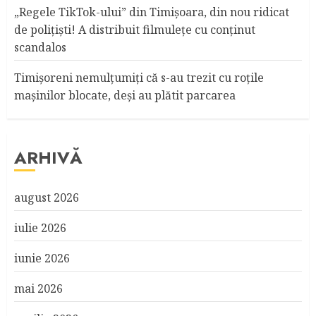
„Regele TikTok-ului” din Timişoara, din nou ridicat
de poliţişti! A distribuit filmuleţe cu conţinut
scandalos
Timişoreni nemulţumiţi că s-au trezit cu roţile
maşinilor blocate, deşi au plătit parcarea
ARHIVĂ
august 2026
iulie 2026
iunie 2026
mai 2026