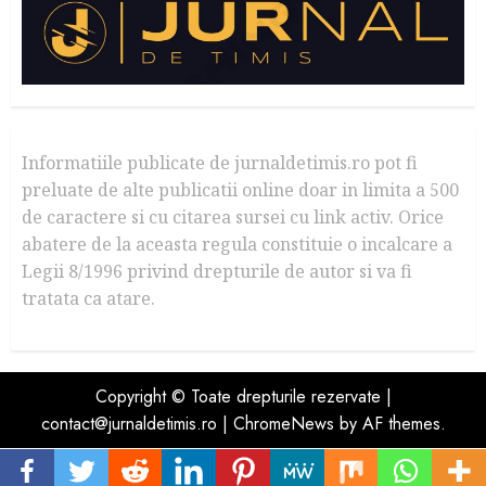
Informatiile publicate de jurnaldetimis.ro pot fi
preluate de alte publicatii online doar in limita a 500
de caractere si cu citarea sursei cu link activ. Orice
abatere de la aceasta regula constituie o incalcare a
Legii 8/1996 privind drepturile de autor si va fi
tratata ca atare.
Copyright © Toate drepturile rezervate |
contact@jurnaldetimis.ro
|
ChromeNews
by AF themes.