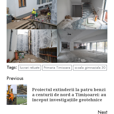
Tags:
lucrari reluate
Primaria Timisoara
scoala gimnaziala 30
Continue
Previous
Reading
Proiectul extinderii la patru benzi
Pre
a centurii de nord a Timișoarei: au
pos
început investigațiile geotehnice
Next