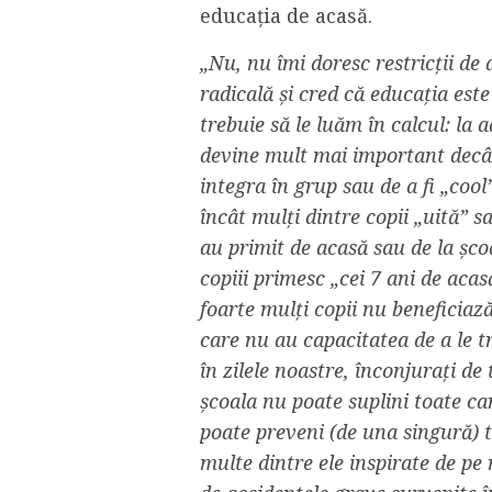
educația de acasă.
„Nu, nu îmi doresc restricții de d
radicală și cred că educația est
trebuie să le luăm în calcul: la a
devine mult mai important decât
integra în grup sau de a fi „cool
încât mulți dintre copii „uită” s
au primit de acasă sau de la șco
copiii primesc „cei 7 ani de acas
foarte mulți copii nu beneficiază
care nu au capacitatea de a le tr
în zilele noastre, înconjurați de 
școala nu poate suplini toate car
poate preveni (de una singură) t
multe dintre ele inspirate de pe 