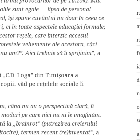
în urma provocărilor de pe TikTok). Mai
olile sunt egale — lipsa de personal
m
ural, își spune cuvântul nu doar în ceea ce
, ci în toate aspectele educației formale;
a
cestor rețele, care interzic accesul
m
 protestele vehemente ale acestora, căci
 nu am?”. Aici trebuie să îi sprijinim
”, a
f
i
ui „C.D. Loga” din Timișoara a
d
copiii văd pe rețelele sociale îi
n
m, când nu au o perspectivă clară, îi
o
n moduri pe care nici nu ni le imaginăm.
s
ă la ,,brainrot” (putrezirea creierului
tocire), termen recent (re)inventat
”, a
a