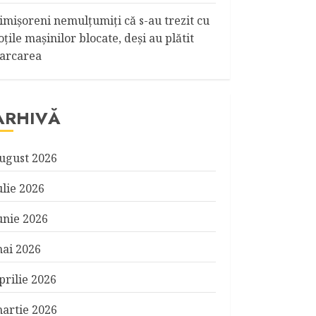
imişoreni nemulţumiţi că s-au trezit cu
oţile maşinilor blocate, deşi au plătit
arcarea
ARHIVĂ
ugust 2026
ulie 2026
unie 2026
ai 2026
prilie 2026
artie 2026