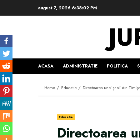
Skip
august 7, 2026
6:38:03 PM
to
content
JU
ACASA
ADMINISTRATIE
POLITICA
Home
Educatie
Directoarea unei școli din Timișo
Educatie
Directoarea un