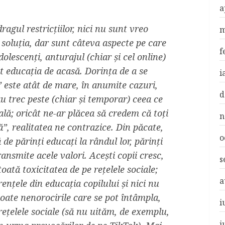
a
ragul restricțiilor, nici nu sunt vreo
m
e soluția, dar sunt câteva aspecte pe care
f
dolescenți, anturajul (chiar și cel online)
 educația de acasă. Dorința de a se
i
” este atât de mare, în anumite cazuri,
d
au trec peste (chiar și temporar) ceea ce
ală; oricât ne-ar plăcea să credem că toți
n
ă”, realitatea ne contrazice. Din păcate,
o
 de părinți educați la rândul lor, părinți
ansmite acele valori. Acești copii cresc,
s
toată toxicitatea de pe rețelele sociale;
a
ențele din educația copilului și nici nu
oate nenorocirile care se pot întâmpla,
i
rețelele sociale (să nu uităm, de exemplu,
i