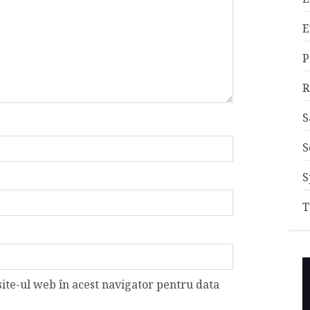
E
P
R
S
S
S
T
site-ul web în acest navigator pentru data