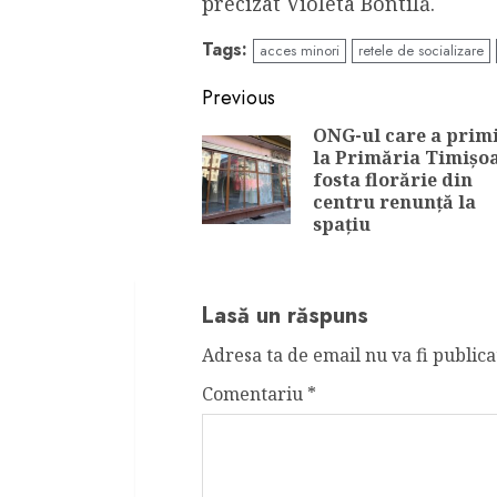
precizat Violeta Bontilă.
Tags:
acces minori
retele de socializare
Continue
Previous
Reading
ONG-ul care a primi
la Primăria Timișo
fosta florărie din
centru renunță la
spațiu
Lasă un răspuns
Adresa ta de email nu va fi publica
Comentariu
*