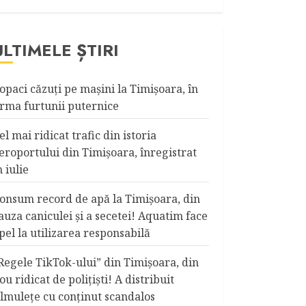
ULTIMELE ȘTIRI
opaci căzuţi pe maşini la Timişoara, în
rma furtunii puternice
el mai ridicat trafic din istoria
eroportului din Timişoara, înregistrat
n iulie
onsum record de apă la Timişoara, din
auza caniculei şi a secetei! Aquatim face
pel la utilizarea responsabilă
Regele TikTok-ului” din Timişoara, din
ou ridicat de poliţişti! A distribuit
ilmuleţe cu conţinut scandalos