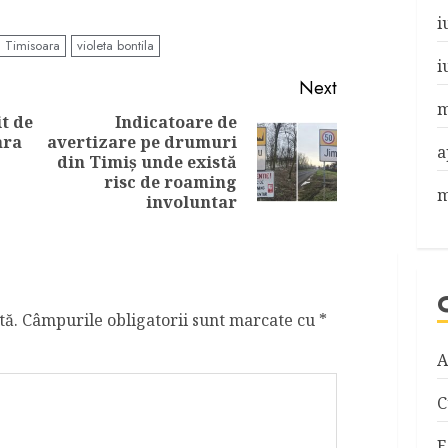
i
Timisoara
violeta bontila
i
Next
m
t de
Indicatoare de
ara
avertizare pe drumuri
a
Previous
Next
din Timiș unde există
post:
post:
risc de roaming
m
involuntar
tă.
Câmpurile obligatorii sunt marcate cu
*
A
C
E