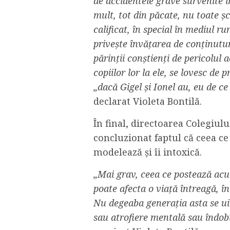
de accidentele grave survenite 
mult, tot din păcate, nu toate șc
calificat, în special în mediul r
privește învățarea de conținuturi
părinții conștienți de pericolul a
copiilor lor la ele, se lovesc de
„dacă Gigel și Ionel au, eu de ce
declarat Violeta Bontilă.
În final, directoarea Colegiul
concluzionat faptul că ceea ce 
modelează și îi intoxică.
„Mai grav, ceea ce postează acu
poate afecta o viață întreagă, î
Nu degeaba generația asta se uit
sau atrofiere mentală sau îndobi