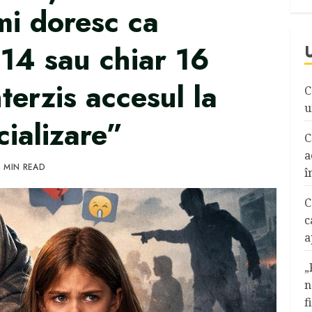
mi doresc ca
 14 sau chiar 16
nterzis accesul la
C
u
cializare”
C
a
 MIN READ
î
C
c
a
„
n
f