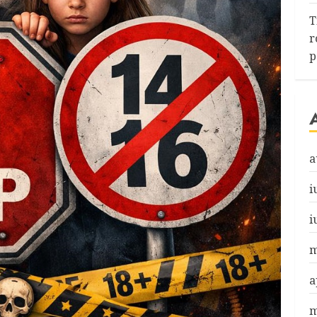
T
r
p
a
i
i
m
a
m