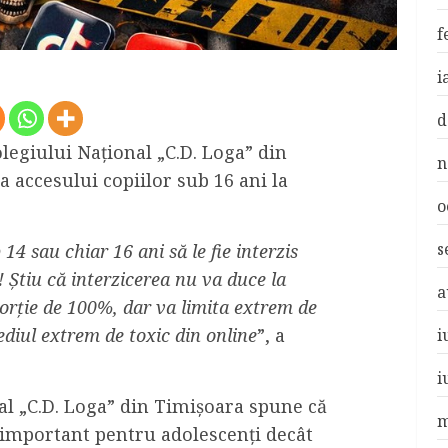
f
i
d
olegiului Național „C.D. Loga” din
n
a accesului copiilor sub 16 ani la
o
s
14 sau chiar 16 ani să le fie interzis
e! Știu că interzicerea nu va duce la
a
orție de 100%, dar va limita extrem de
ediul extrem de toxic din online
”, a
i
i
al „C.D. Loga” din Timișoara spune că
m
 important pentru adolescenți decât