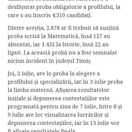
desfăşurat proba obligatorie a profilului, la
care s-au înscris 4.310 candidaţi.
Dintre aceştia, 2.878 ar fi trebuit să susţină
proba scrisă la Matematică, însă 127 au
absentat, iar 1.432 la Istorie, însă 22 au
lipsit. La această probă nu a fost semnalat
niciun incident în judeţul Timiş.
Joi, 2 iulie, are lo proba la alegere a
profilului şi specializării, iar în 3 iulie proba
la limba maternă. Afișarea rezultatelor
inițiale și depunerea contestațiilor este
programată pentru ziua de 7 iulie, între 8 şi
9 iulie are loc vizualizarea lucrărilor și
depunerea contestațiilor, iar în 13 iulie vor
fi afişate rezultatele finale.