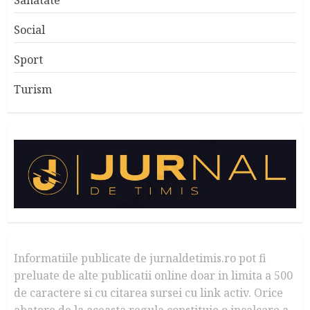
Sanatate
Social
Sport
Turism
Informatiile publicate de jurnaldetimis.ro pot fi
preluate de alte publicatii online doar in limita a 500
de caractere si cu citarea sursei cu link activ. Orice
abatere de la aceasta regula constituie o incalcare a