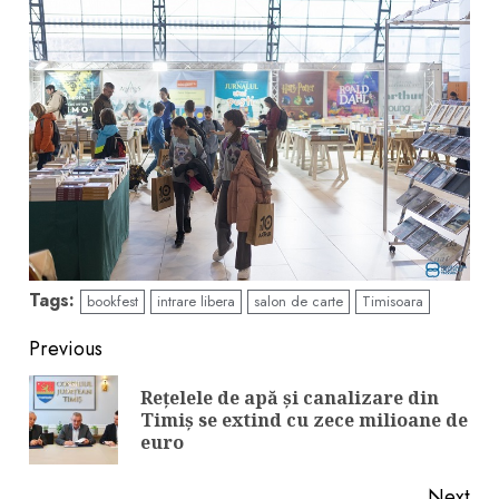
Tags:
bookfest
intrare libera
salon de carte
Timisoara
Continue
Previous
Reading
Rețelele de apă și canalizare din
Pre
Timiș se extind cu zece milioane de
pos
euro
Next