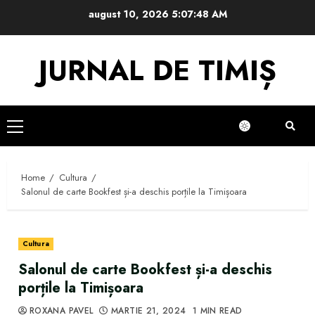
Skip
august 10, 2026
5:07:49 AM
to
content
JURNAL DE TIMIȘ
Primary
Menu
Home
Cultura
Salonul de carte Bookfest și-a deschis porțile la Timișoara
Cultura
Salonul de carte Bookfest și-a deschis
porțile la Timișoara
ROXANA PAVEL
MARTIE 21, 2024
1 MIN READ