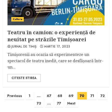
Cultura
Teatru în camion: o experiență de
neuitat pe străzile Timișoarei
JURNAL DE TIMIȘ
MARTIE 17, 2023
Timișorenii au ocazia să experimenteze un
spectacol de teatru inedit, care se desfășoară într-
un...
CITESTE STIREA
Paginație
Previous
1
…
67
68
69
70
71
72
73
…
77
Next
articole