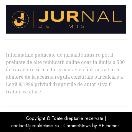
Informatiile publicate de jurnaldetimis.ro pot fi
preluate de alte publicatii online doar in limita a 500
de caractere si cu citarea sursei cu link activ. Orice
abatere de la aceasta regula constituie o incalcare a
Legii 8/1996 privind drepturile de autor si va fi
tratata ca atare.
Copyright © Toate drepturile rezervate |
contact@jurnaldetimis.ro
|
ChromeNews
by AF themes.