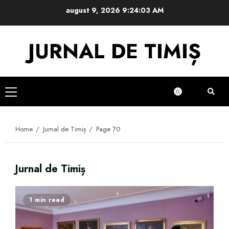
Skip
august 9, 2026
9:24:04 AM
to
content
JURNAL DE TIMIȘ
Primary
Menu
Home
Jurnal de Timiș
Page 70
Jurnal de Timiș
1 min read