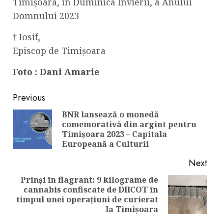
Timișoara, în Duminica Învierii, a Anului
Domnului 2023
† Iosif,
Episcop de Timișoara
Foto : Dani Amarie
Continue
Previous
Reading
BNR lansează o monedă
comemorativă din argint pentru
Pre
Timișoara 2023 – Capitala
pos
Europeană a Culturii
Next
Prinși în flagrant: 9 kilograme de
cannabis confiscate de DIICOT în
Next
timpul unei operațiuni de curierat
post:
la Timișoara