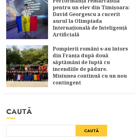
Performanță remarcabilă
pentru un elev din Timișoara:
David Georgescu a cucerit
aurul la Olimpiada
Internațională de Inteligență
Artificială
AUGUST 8, 2026
Pompierii români s-au întors
din Franța după două
săptămâni de luptă cu
incendiile de pădure.
Misiunea continuă cu un nou
contingent
AUGUST 4, 2026
CAUTĂ
CAUTĂ