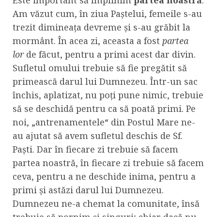
Este important să împlinim
partea noastră
.
Am văzut cum, în ziua Paștelui, femeile s-au
trezit dimineața devreme și s-au grăbit la
mormânt. În acea zi, aceasta a fost
partea
lor
de făcut, pentru a primi acest dar divin.
Sufletul omului trebuie să fie pregătit să
primească darul lui Dumnezeu. Într-un sac
închis, aplatizat, nu poți pune nimic, trebuie
să se deschidă pentru ca să poată primi. Pe
noi, „antrenamentele“ din Postul Mare ne-
au ajutat să avem sufletul deschis de Sf.
Paști. Dar în fiecare zi trebuie să facem
partea noastră, în fiecare zi trebuie să facem
ceva, pentru a ne deschide inima, pentru a
primi și astăzi darul lui Dumnezeu.
Dumnezeu ne-a chemat la comunitate, însă