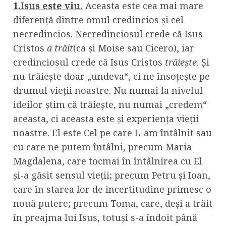
1.Isus este viu.
Aceasta este cea mai mare
diferență dintre omul credincios și cel
necredincios. Necredinciosul crede că Isus
Cristos
a trăit
(ca și Moise sau Cicero), iar
credinciosul crede că Isus Cristos
trăiește
. Și
nu trăiește doar „undeva“, ci ne însoțește pe
drumul vieții noastre. Nu numai la nivelul
ideilor știm că trăiește, nu numai „credem“
aceasta, ci aceasta este și experiența vieții
noastre. El este Cel pe care L-am întâlnit sau
cu care ne putem întâlni, precum Maria
Magdalena, care tocmai în întâlnirea cu El
și-a găsit sensul vieții; precum Petru și Ioan,
care în starea lor de incertitudine primesc o
nouă putere; precum Toma, care, deși a trăit
în preajma lui Isus, totuși s-a îndoit până