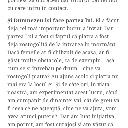
pornesc să duc acest dar tuturor oamenilor
cu care intru în contact.
Și Dumnezeu își face partea lui.
El a făcut
deja cel mai important lucru: a înviat. Dar
partea Lui a fost și faptul că piatra a fost
deja rostogolită de la intrarea în mormânt.
Dacă femeile ar fi chibzuit de acasă, ar fi
găsit multe obstacole, ca de exemplu – așa
cum se și întrebau pe drum – cine va
rostogoli piatra? Au ajuns acolo și piatra nu
mai era la locul ei. Și de câte ori, în viața
noastră, am experimentat acest lucru, când
am cumpănit de dinainte: vai, cât de greu va
fi ceea ce ne așteaptă, cine ne va ajuta, vom
avea atunci putere?! Dar am luat inițiativa,
am pornit, am fost curajoși și am văzut că