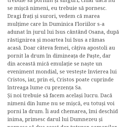
trebuie să pornim și singuri; chiar dacă nu
se mișcă nimeni, eu trebuie să pornesc.
Dragi frați și surori, vedem că marea
mulțime care în Duminica Floriilor s-a
adunat în jurul lui Isus cântând Osana, după
răstignirea și moartea lui Isus a rămas
acasă. Doar câteva femei, câțiva apostoli au
pornit la drum în dimineața de Paște, dar
din această mică emulație se naște un
eveniment mondial, se vestește învierea lui
Cristos, iar, prin ei, Cristos poate cuprinde
întreaga lume cu prezența Sa.
Și noi trebuie să facem același lucru. Dacă
nimeni din lume nu se mișcă, eu totuși voi
porni la drum. Îi aud chemarea, îmi deschid
inima, primesc darul lui Dumnezeu și