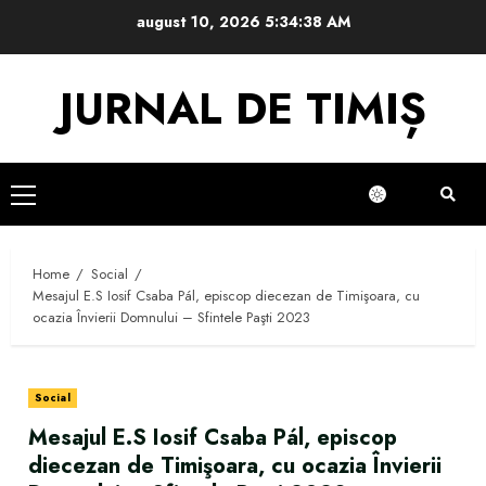
Skip
august 10, 2026
5:34:38 AM
to
content
JURNAL DE TIMIȘ
Primary
Menu
Home
Social
Mesajul E.S Iosif Csaba Pál, episcop diecezan de Timişoara, cu
ocazia Învierii Domnului – Sfintele Paşti 2023
Social
Mesajul E.S Iosif Csaba Pál, episcop
diecezan de Timişoara, cu ocazia Învierii