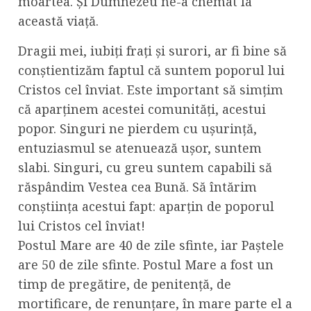
moartea. Și Dumnezeu ne-a chemat la
această viață.
Dragii mei, iubiți frați și surori, ar fi bine să
conștientizăm faptul că suntem poporul lui
Cristos cel înviat. Este important să simțim
că aparținem acestei comunități, acestui
popor. Singuri ne pierdem cu ușurință,
entuziasmul se atenuează ușor, suntem
slabi. Singuri, cu greu suntem capabili să
răspândim Vestea cea Bună. Să întărim
conștiința acestui fapt: aparțin de poporul
lui Cristos cel înviat!
Postul Mare are 40 de zile sfinte, iar Paștele
are 50 de zile sfinte. Postul Mare a fost un
timp de pregătire, de penitență, de
mortificare, de renunțare, în mare parte el a