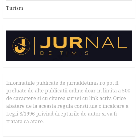
Turism
Informatiile publicate de jurnaldetimis.ro pot fi
preluate de alte publicatii online doar in limita a 500
de caractere si cu citarea sursei cu link activ. Orice
abatere de la aceasta regula constituie o incalcare a
Legii 8/1996 privind drepturile de autor si va fi
tratata ca atare.