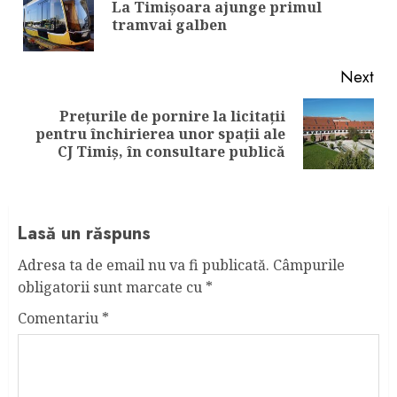
La Timișoara ajunge primul
Pre
tramvai galben
pos
Next
Prețurile de pornire la licitații
Next
pentru închirierea unor spații ale
post:
CJ Timiș, în consultare publică
Lasă un răspuns
Adresa ta de email nu va fi publicată.
Câmpurile
obligatorii sunt marcate cu
*
Comentariu
*