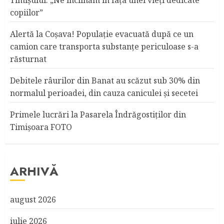
Timişului: „Ne înclinăm în fața unei vieți dedicate
copiilor”
Alertă la Coşava! Populaţie evacuată după ce un
camion care transporta substanţe periculoase s-a
răsturnat
Debitele râurilor din Banat au scăzut sub 30% din
normalul perioadei, din cauza caniculei şi secetei
Primele lucrări la Pasarela Îndrăgostiţilor din
Timişoara FOTO
ARHIVĂ
august 2026
iulie 2026