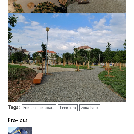
Tags:
Primaria Timisoara
Timisoara
zona lunei
Continue
Previous
Reading