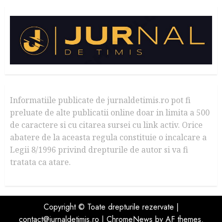
Informatiile publicate de jurnaldetimis.ro pot fi
preluate de alte publicatii online doar in limita a 500
de caractere si cu citarea sursei cu link activ. Orice
abatere de la aceasta regula constituie o incalcare a
Legii 8/1996 privind drepturile de autor si va fi
tratata ca atare.
Copyright © Toate drepturile rezervate |
contact@jurnaldetimis.ro
|
ChromeNews
by AF themes.