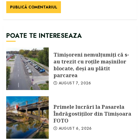
POATE TE INTERESEAZA
Timişoreni nemulţumiţi că s-
au trezit cu roţile maşinilor
blocate, deşi au plătit
parcarea
AUGUST 7, 2026
Primele lucrări la Pasarela
Îndrăgostiţilor din Timişoara
FOTO
AUGUST 6, 2026