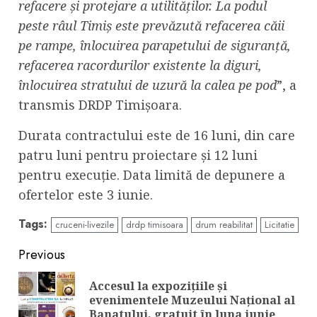
refacere și protejare a utilităților. La podul
peste râul Timiș este prevăzută refacerea căii
pe rampe, înlocuirea parapetului de siguranță,
refacerea racordurilor existente la diguri,
înlocuirea stratului de uzură la calea pe pod
”, a
transmis DRDP Timișoara.
Durata contractului este de 16 luni, din care
patru luni pentru proiectare și 12 luni
pentru execuție. Data limită de depunere a
ofertelor este 3 iunie.
Tags:
cruceni-livezile
drdp timisoara
drum reabilitat
Licitatie
Continue
Previous
Reading
Accesul la expozițiile și
Pre
evenimentele Muzeului Național al
pos
Banatului, gratuit în luna iunie