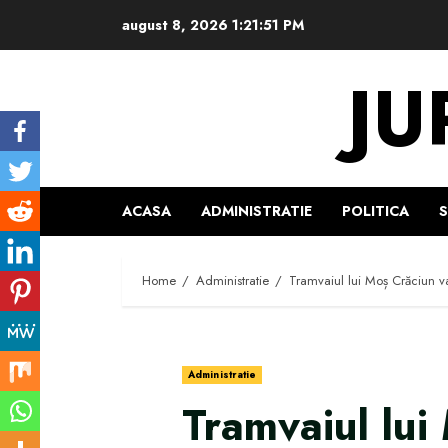
Skip
august 8, 2026
1:21:52 PM
to
content
JU
ACASA
ADMINISTRATIE
POLITICA
Home
Administratie
Tramvaiul lui Moș Crăciun va
Administratie
Tramvaiul lui