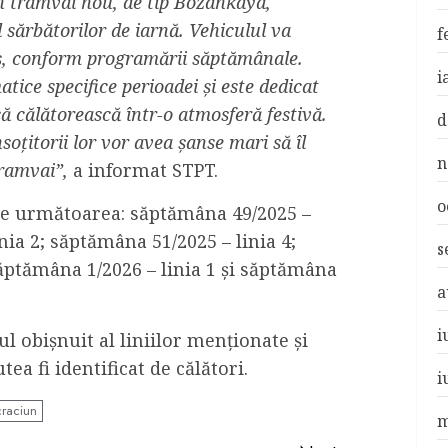
n tramvai nou, de tip Bozankaya,
 sărbătorilor de iarnă. Vehiculul va
f
aș, conform programării săptămânale.
i
ice specifice perioadei și este dedicat
să călătorească într-o atmosferă festivă.
d
nsoțitorii lor vor avea șanse mari să îl
n
tramvai”,
a informat STPT.
o
e următoarea: săptămâna 49/2025 –
nia 2; săptămâna 51/2025 – linia 4;
s
săptămâna 1/2026 – linia 1 și săptămâna
a
i
l obișnuit al liniilor menționate și
ea fi identificat de călători.
i
craciun
m