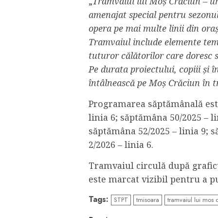
„
Tramvaiul lui Moș Crăciun – u
amenajat special pentru sezonul
opera pe mai multe linii din or
Tramvaiul include elemente temat
tuturor călătorilor care doresc 
Pe durata proiectului, copiii și î
întâlnească pe Moș Crăciun în 
Programarea săptămânală est
linia 6; săptămâna 50/2025 – li
săptămâna 52/2025 – linia 9; 
2/2026 – linia 6.
Tramvaiul circulă după graficu
este marcat vizibil pentru a put
Tags:
STPT
tmisoara
tramvaiul lui mos 