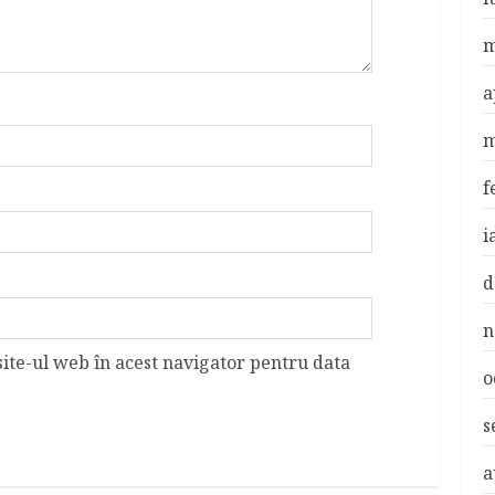
m
a
m
f
i
d
n
site-ul web în acest navigator pentru data
o
s
a