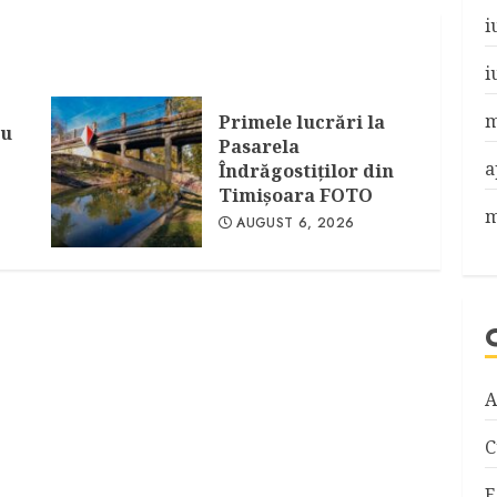
i
i
m
Primele lucrări la
au
Pasarela
a
Îndrăgostiţilor din
Timişoara FOTO
m
AUGUST 6, 2026
A
C
E