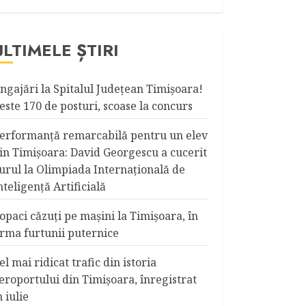
ULTIMELE ȘTIRI
ngajări la Spitalul Judeţean Timişoara!
este 170 de posturi, scoase la concurs
erformanță remarcabilă pentru un elev
in Timișoara: David Georgescu a cucerit
urul la Olimpiada Internațională de
nteligență Artificială
opaci căzuţi pe maşini la Timişoara, în
rma furtunii puternice
el mai ridicat trafic din istoria
eroportului din Timişoara, înregistrat
n iulie