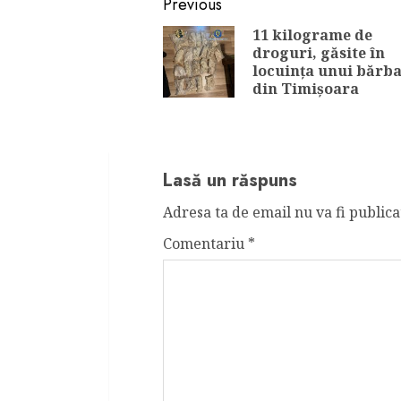
Continue
Previous
Reading
11 kilograme de
droguri, găsite în
locuința unui bărba
din Timișoara
Lasă un răspuns
Adresa ta de email nu va fi publica
Comentariu
*