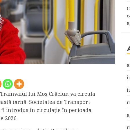
C
c
a
a
i
i
 Tramvaiul lui Moș Crăciun va circula
ceastă iarnă. Societatea de Transport
m
fi introdus în circulație în perioada
a
e 2026.
m