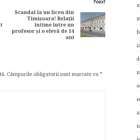
Next
a
Scandal la un liceu din
Timișoara! Relații
m
Previous
Next
t
intime între un
post:
post:
profesor și o elevă de 14
f
ani
i
d
n
tă.
Câmpurile obligatorii sunt marcate cu
*
o
s
a
i
i