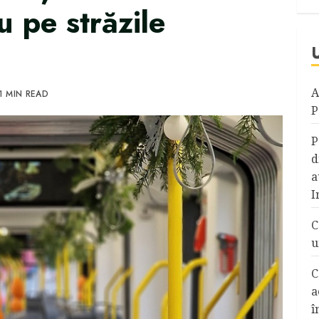
u pe străzile
A
1 MIN READ
P
P
d
a
I
C
u
C
a
î