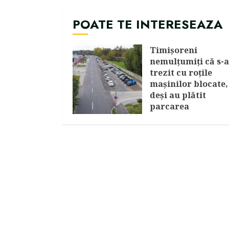
POATE TE INTERESEAZA
Timişoreni
nemulţumiţi că s-
trezit cu roţile
maşinilor blocate,
deşi au plătit
parcarea
AUGUST 7, 2026