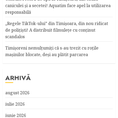
caniculei şi a secetei! Aquatim face apel la utilizarea
responsabilă
„Regele TikTok-ului” din Timişoara, din nou ridicat
de poliţişti! A distribuit filmuleţe cu conţinut
scandalos
Timişoreni nemulţumiţi că s-au trezit cu roţile
maşinilor blocate, deşi au plătit parcarea
ARHIVĂ
august 2026
iulie 2026
iunie 2026