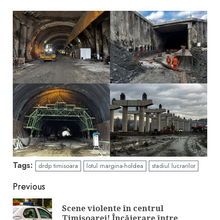
Tags:
drdp timisoara
lotul margina-holdea
stadiul lucrarilor
Continue
Previous
Reading
Scene violente în centrul
Pre
Timișoarei! Încăierare între