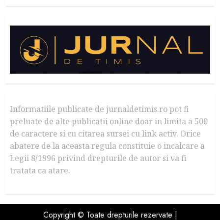
Informatiile publicate de jurnaldetimis.ro pot fi
preluate de alte publicatii online doar in limita a 500
de caractere si cu citarea sursei cu link activ. Orice
abatere de la aceasta regula constituie o incalcare a
Legii 8/1996 privind drepturile de autor si va fi
tratata ca atare.
Copyright © Toate drepturile rezervate |