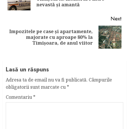
pos
nevastă și amantă
Next
Impozitele pe case și apartamente,
Next
majorate cu aproape 80% la
post:
Timișoara, de anul viitor
Lasă un răspuns
Adresa ta de email nu va fi publicată.
Câmpurile
obligatorii sunt marcate cu
*
Comentariu
*