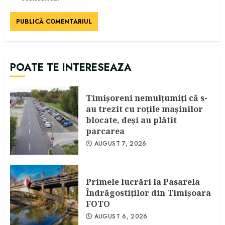
POATE TE INTERESEAZA
Timişoreni nemulţumiţi că s-
au trezit cu roţile maşinilor
blocate, deşi au plătit
parcarea
AUGUST 7, 2026
Primele lucrări la Pasarela
Îndrăgostiţilor din Timişoara
FOTO
AUGUST 6, 2026