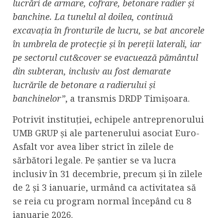
lucrări de armare, cofrare, betonare radier și
banchine. La tunelul al doilea, continuă
excavația în fronturile de lucru, se bat ancorele
în umbrela de protecție și în pereții laterali, iar
pe sectorul cut&cover se evacuează pământul
din subteran, inclusiv au fost demarate
lucrările de betonare a radierului și
banchinelor”
, a transmis DRDP Timișoara.
Potrivit instituției, echipele antreprenorului
UMB GRUP și ale partenerului asociat Euro-
Asfalt vor avea liber strict în zilele de
sărbători legale. Pe șantier se va lucra
inclusiv în 31 decembrie, precum și în zilele
de 2 și 3 ianuarie, urmând ca activitatea să
se reia cu program normal începând cu 8
ianuarie 2026.