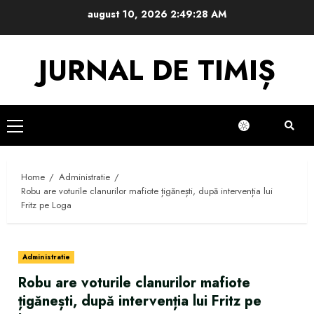
Skip
august 10, 2026
2:49:28 AM
to
content
JURNAL DE TIMIȘ
Primary
Menu
Home
Administratie
Robu are voturile clanurilor mafiote țigănești, după intervenția lui
Fritz pe Loga
Administratie
Robu are voturile clanurilor mafiote
țigănești, după intervenția lui Fritz pe