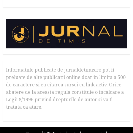
Informatiile publicate de jurnaldetimis.ro pot fi
preluate de alte publicatii online doar in limita a 500
de caractere si cu citarea sursei cu link activ. Orice
abatere de la aceasta regula constituie o incalcare a
Legii 8/1996 privind drepturile de autor si va fi
tratata ca atare.