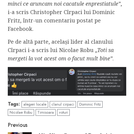
minci ce aruncam noi cacatule enprestiatule”
,
i-a scris Christopher Cîrpaci lui Dominic
Fritz, într-un comentariu postat pe
Facebook.
Pe de altă parte, același lider al clanului
Cîrpaci i-a scris lui Nicolae Robu
„Toti sa
mergeti la vot acest om o facut mult bine”
.
Tags:
alegeri locale
clanul cirpaci
Dominic Fritz
Nicolae Robu
Timisoara
voturi
Continue
Previous