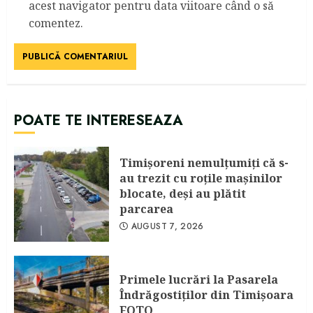
acest navigator pentru data viitoare când o să
comentez.
POATE TE INTERESEAZA
Timişoreni nemulţumiţi că s-
au trezit cu roţile maşinilor
blocate, deşi au plătit
parcarea
AUGUST 7, 2026
Primele lucrări la Pasarela
Îndrăgostiţilor din Timişoara
FOTO