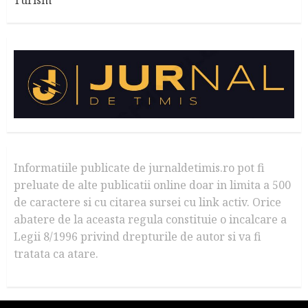
Turism
Informatiile publicate de jurnaldetimis.ro pot fi
preluate de alte publicatii online doar in limita a 500
de caractere si cu citarea sursei cu link activ. Orice
abatere de la aceasta regula constituie o incalcare a
Legii 8/1996 privind drepturile de autor si va fi
tratata ca atare.