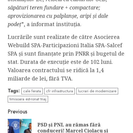
săpături teren fundare + compactare;
aprovizionarea cu palplanșe, aripi și dale
podeț
”, a informat instituția.
Lucrările sunt realizate de către Asocierea
Webuild SPA-Participazioni Italia SPA-Salcef
SPA și sunt finanțate prin PNRR și bugetul de
stat. Durata de execuție este de 102 luni.
Valoarea contractului se ridică la 1,4
miliarde de lei, fără TVA.
Tags:
cale ferata
cfr infrastructura
lucrari de modernizare
timisoara est-ronat triaj
Continue
Previous
Reading
PSD și PNL au rămas fără
Pre
conduceri! Marcel Ciolacu și