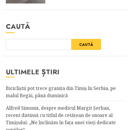
CAUTĂ
CAUTĂ
ULTIMELE ȘTIRI
Bicicliştii pot trece graniţa din Timiş în Serbia, pe
malul Begăi, până duminică
Alfred Simonis, despre medicul Margit Şerban,
recent distinsă cu titlul de cetățean de onoare al
Timişului: „Ne înclinăm în fața unei vieți dedicate
copiilor”