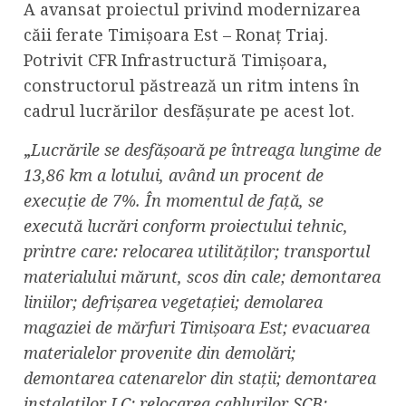
A avansat proiectul privind modernizarea
căii ferate Timișoara Est – Ronaț Triaj.
Potrivit CFR Infrastructură Timișoara,
constructorul păstrează un ritm intens în
cadrul lucrărilor desfășurate pe acest lot.
„
Lucrările se desfășoară pe întreaga lungime de
13,86 km a lotului, având un procent de
execuție de 7%. În momentul de față, se
execută lucrări conform proiectului tehnic,
printre care: relocarea utilităților; transportul
materialului mărunt, scos din cale; demontarea
liniilor; defrișarea vegetației; demolarea
magaziei de mărfuri Timișoara Est; evacuarea
materialelor provenite din demolări;
demontarea catenarelor din stații; demontarea
instalaților LC; relocarea cablurilor SCB;