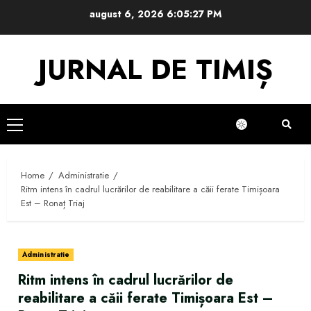
Skip
august 6, 2026
6:05:28 PM
to
content
JURNAL DE TIMIȘ
Primary
Menu
Home
Administratie
Ritm intens în cadrul lucrărilor de reabilitare a căii ferate Timișoara
Est – Ronaț Triaj
Administratie
Ritm intens în cadrul lucrărilor de
reabilitare a căii ferate Timișoara Est –