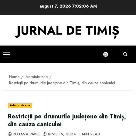
Skip
august 7, 2026
7:02:07 AM
to
content
JURNAL DE TIMIȘ
Primary
Menu
Home
Administratie
Restricții pe drumurile județene din Timiș, din cauza caniculei
Administratie
Restricții pe drumurile județene din Timiș,
din cauza caniculei
ROXANA PAVEL
IUNIE 19, 2024
1 MIN READ