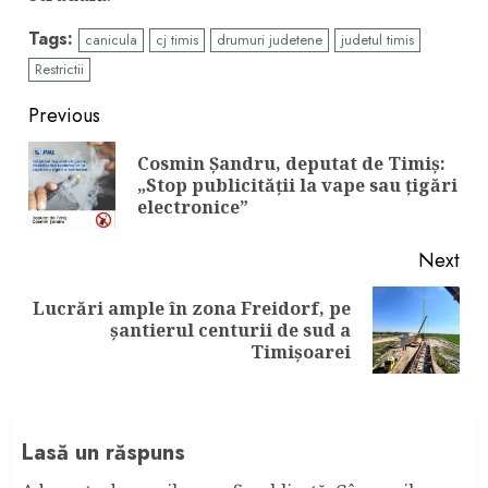
Tags:
canicula
cj timis
drumuri judetene
judetul timis
Restrictii
Continue
Previous
Reading
Cosmin Șandru, deputat de Timiș:
Pre
„Stop publicității la vape sau țigări
pos
electronice”
Next
Lucrări ample în zona Freidorf, pe
Next
șantierul centurii de sud a
post:
Timișoarei
Lasă un răspuns