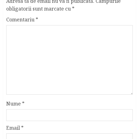
Adresa ta de email nu va fi publicată.
Câmpurile
obligatorii sunt marcate cu
*
Comentariu
*
Nume
*
Email
*