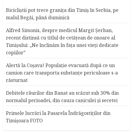
Bicicliştii pot trece graniţa din Timiş în Serbia, pe
malul Begăi, până duminică
Alfred Simonis, despre medicul Margit Şerban,
recent distinsă cu titlul de cetățean de onoare al
Timişului: „Ne înclinăm în fața unei vieți dedicate
copiilor”
Alertă la Coşava! Populaţie evacuată după ce un
camion care transporta substanţe periculoase s-a
răsturnat
Debitele râurilor din Banat au scăzut sub 30% din
normalul perioadei, din cauza caniculei şi secetei
Primele lucrări la Pasarela Îndrăgostiţilor din
Timişoara FOTO