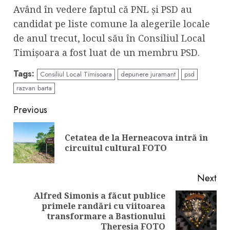
Având în vedere faptul că PNL și PSD au
candidat pe liste comune la alegerile locale
de anul trecut, locul său în Consiliul Local
Timișoara a fost luat de un membru PSD.
Tags:
Consiliul Local Timisoara
depunere juramant
psd
razvan barta
Continue
Previous
Reading
Cetatea de la Herneacova intră în
Pre
circuitul cultural FOTO
pos
Next
Alfred Simonis a făcut publice
primele randări cu viitoarea
Next
transformare a Bastionului
post:
Theresia FOTO