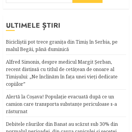
ULTIMELE ȘTIRI
Bicicliştii pot trece graniţa din Timiş în Serbia, pe
malul Begăi, până duminică
Alfred Simonis, despre medicul Margit Şerban,
recent distinsă cu titlul de cetățean de onoare al
Timişului: „Ne înclinăm în fața unei vieți dedicate
copiilor”
Alertă la Coşava! Populaţie evacuată după ce un
camion care transporta substanţe periculoase s-a
răsturnat
Debitele râurilor din Banat au scăzut sub 30% din
normalul perioadei, din cauza caniculei şi secetei