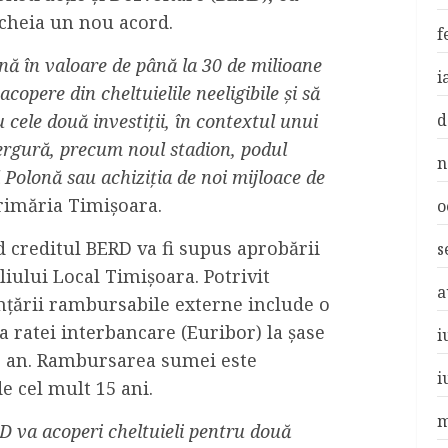
cheia un nou acord.
f
ă în valoare de până la 30 de milioane
i
copere din cheltuielile neeligibile și să
d
cele două investiții, în contextul unui
rgură, precum noul stadion, podul
n
 Polonă sau achiziția de noi mijloace de
Primăria Timișoara.
o
d creditul BERD va fi supus aprobării
s
iului Local Timișoara. Potrivit
a
anțării rambursabile externe include o
 ratei interbancare (Euribor) la șase
i
pe an. Rambursarea sumei este
i
e cel mult 15 ani.
m
D va acoperi cheltuieli pentru două