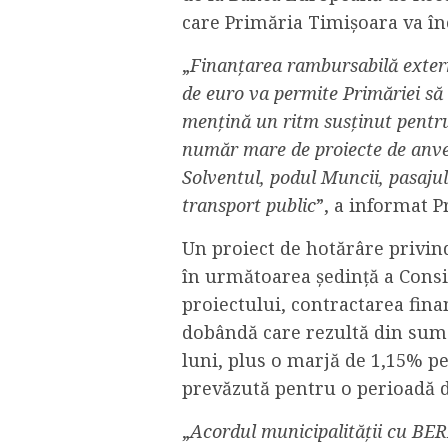
care Primăria Timișoara va în
„
Finanțarea rambursabilă extern
de euro va permite Primăriei să a
mențină un ritm susținut pentru 
număr mare de proiecte de anve
Solventul, podul Muncii, pasajul
transport public
”, a informat 
Un proiect de hotărâre privin
în următoarea ședință a Consil
proiectului, contractarea fin
dobândă care rezultă din suma
luni, plus o marjă de 1,15% 
prevăzută pentru o perioadă d
„
Acordul municipalității cu BER