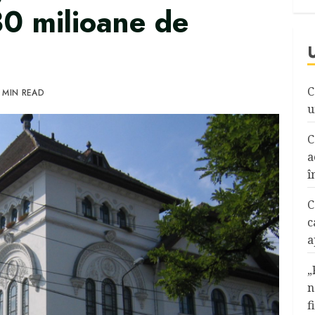
30 milioane de
C
 MIN READ
u
C
a
î
C
c
a
„
n
f