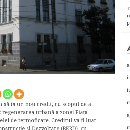
T
r
p
a
i
i
m
 să ia un nou credit, cu scopul de a
e: regenerarea urbană a zonei Piața
a
lei de termoficare. Creditul va fi luat
m
nstrucție și Dezvoltare (BERD), cu