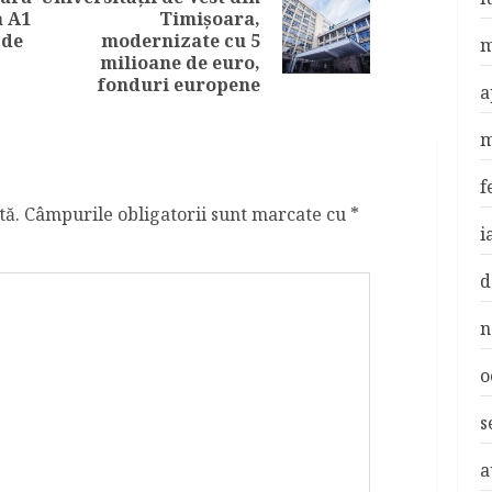
Previous
a A1
Timișoara,
Next
post:
 de
modernizate cu 5
m
post:
milioane de euro,
fonduri europene
a
m
f
tă.
Câmpurile obligatorii sunt marcate cu
*
i
d
n
o
s
a