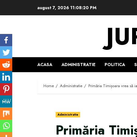
Skip
august 7, 2026
11:08:21 PM
to
content
JU
ACASA
ADMINISTRATIE
POLITICA
Home
Administratie
Primăria Timișoara vrea să i
Administratie
Primăria Timi