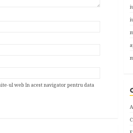
i
i
m
a
m
site-ul web în acest navigator pentru data
A
C
E