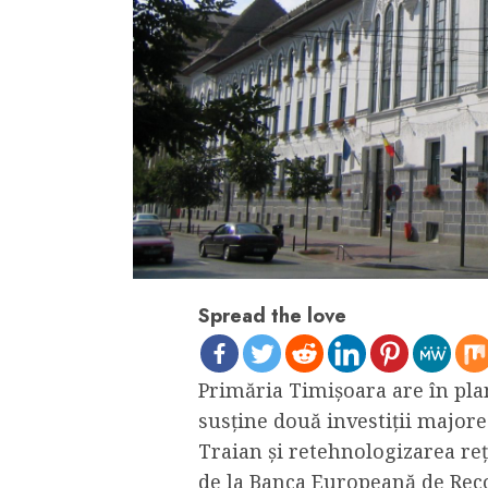
Spread the love
Primăria Timișoara are în plan
susține două investiții major
Traian și retehnologizarea rețe
de la Banca Europeană de Reco