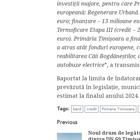
investiții majore, pentru care P
europeană: Regenerare Urbană z
euro; finanțare – 13 milioane eu
Termoficare Etapa III (credit – 
euro). Primăria Timișoara a final
a atras atât fonduri europene, 
reabilitarea Căii Bogdăneștilor, 
autobuze electrice
”, a transmi
Raportat la limita de îndatora
prevăzută în legislație, munic
estimat la finalul anului 2024.
Tags:
berd
credit
Primaria Timisoara
Continue
Previous
Reading
Noul drum de legăt
dintre DN 69 Timiș