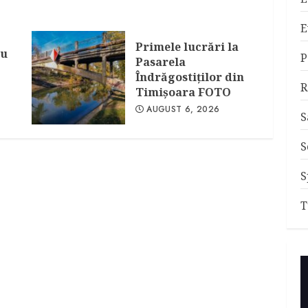
E
Primele lucrări la
au
P
Pasarela
Îndrăgostiţilor din
R
Timişoara FOTO
AUGUST 6, 2026
S
S
S
T