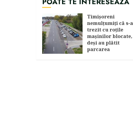
POATE TE INTERESEAZA
Timişoreni
nemulţumiţi că s-
trezit cu roţile
maşinilor blocate,
deşi au plătit
parcarea
AUGUST 7, 2026