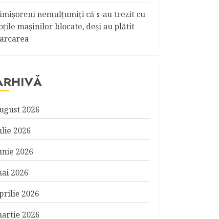
imişoreni nemulţumiţi că s-au trezit cu
oţile maşinilor blocate, deşi au plătit
arcarea
ARHIVĂ
ugust 2026
ulie 2026
unie 2026
ai 2026
prilie 2026
artie 2026