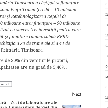
rimăria Timișoara a câștigat și finanțare
a
ona Piața Traian (credit – 10 milioane
m
ro) și Retehnologizarea Rețelei de
20 milioane euro; finanțare – 50 milioane
f
izat cu succes trei investiții pentru care
i
cât și finanțare rambursabilă BERD:
achiziția a 23 de tramvaie și a 44 de
d
s Primăria Timișoara.
n
re de 30% din veniturile proprii,
o
ipalitatea are un grad de 5,46%,
s
Proiecte
a
Next
i
ură
Zeci de laboratoare ale
oara
Universității de Vest din
i