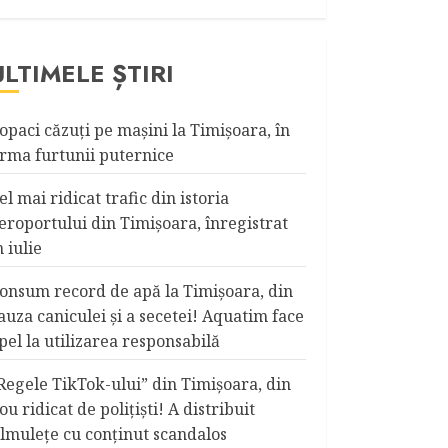
ULTIMELE ȘTIRI
opaci căzuţi pe maşini la Timişoara, în
rma furtunii puternice
el mai ridicat trafic din istoria
eroportului din Timişoara, înregistrat
n iulie
onsum record de apă la Timişoara, din
auza caniculei şi a secetei! Aquatim face
pel la utilizarea responsabilă
Regele TikTok-ului” din Timişoara, din
ou ridicat de poliţişti! A distribuit
ilmuleţe cu conţinut scandalos