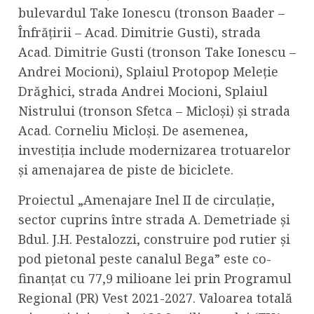
bulevardul Take Ionescu (tronson Baader –
Înfrățirii – Acad. Dimitrie Gusti), strada
Acad. Dimitrie Gusti (tronson Take Ionescu –
Andrei Mocioni), Splaiul Protopop Meleție
Drăghici, strada Andrei Mocioni, Splaiul
Nistrului (tronson Sfetca – Micloși) și strada
Acad. Corneliu Micloși. De asemenea,
investiția include modernizarea trotuarelor
și amenajarea de piste de biciclete.
Proiectul „Amenajare Inel II de circulație,
sector cuprins între strada A. Demetriade și
Bdul. J.H. Pestalozzi, construire pod rutier și
pod pietonal peste canalul Bega” este co-
finanțat cu 77,9 milioane lei prin Programul
Regional (PR) Vest 2021-2027. Valoarea totală