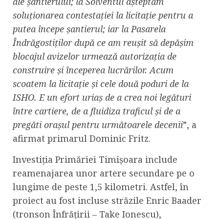
ale șantierului; la Solventul așteptăm
soluționarea contestației la licitație pentru a
putea începe șantierul; iar la Pasarela
Îndrăgostiților după ce am reușit să depășim
blocajul avizelor urmează autorizația de
construire și începerea lucrărilor. Acum
scoatem la licitație și cele două poduri de la
ISHO. E un efort uriaș de a crea noi legături
între cartiere, de a fluidiza traficul și de a
pregăti orașul pentru următoarele decenii
”, a
afirmat primarul Dominic Fritz.
Investiția Primăriei Timișoara include
reamenajarea unor artere secundare pe o
lungime de peste 1,5 kilometri. Astfel, în
proiect au fost incluse străzile Enric Baader
(tronson Înfrățirii – Take Ionescu),