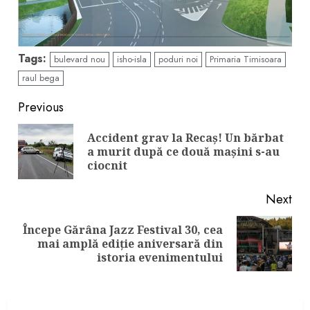
Tags:
bulevard nou
isho-isla
poduri noi
Primaria Timisoara
raul bega
Continue
Previous
Reading
Accident grav la Recaş! Un bărbat
Pre
a murit după ce două maşini s-au
pos
ciocnit
Next
Începe Gărâna Jazz Festival 30, cea
Next
mai amplă ediţie aniversară din
post:
istoria evenimentului