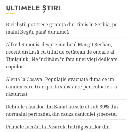
ULTIMELE ȘTIRI
Bicicliştii pot trece graniţa din Timiş în Serbia, pe
malul Begăi, până duminică
Alfred Simonis, despre medicul Margit Şerban,
recent distinsă cu titlul de cetățean de onoare al
Timişului: „Ne înclinăm în fața unei vieți dedicate
copiilor”
Alertă la Coşava! Populaţie evacuată după ce un
camion care transporta substanţe periculoase s-a
răsturnat
Debitele râurilor din Banat au scăzut sub 30% din
normalul perioadei, din cauza caniculei şi secetei
Primele lucrări la Pasarela Îndrăgostiţilor din