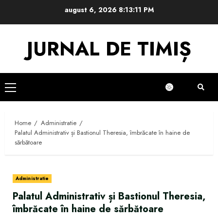
Skip
august 6, 2026
8:13:11 PM
to
content
JURNAL DE TIMIȘ
Primary
Menu
Home
Administratie
Palatul Administrativ și Bastionul Theresia, îmbrăcate în haine de
sărbătoare
Administratie
Palatul Administrativ și Bastionul Theresia,
îmbrăcate în haine de sărbătoare