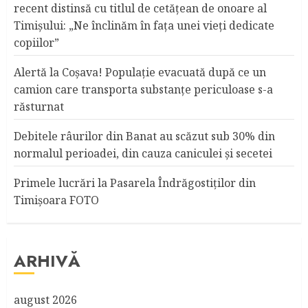
recent distinsă cu titlul de cetățean de onoare al
Timişului: „Ne înclinăm în fața unei vieți dedicate
copiilor”
Alertă la Coşava! Populaţie evacuată după ce un
camion care transporta substanţe periculoase s-a
răsturnat
Debitele râurilor din Banat au scăzut sub 30% din
normalul perioadei, din cauza caniculei şi secetei
Primele lucrări la Pasarela Îndrăgostiţilor din
Timişoara FOTO
ARHIVĂ
august 2026