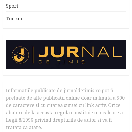
Sport
Turism
Informatiile publicate de jurnaldetimis.ro pot fi
preluate de alte publicatii online doar in limita a 500
de caractere si cu citarea sursei cu link activ. Orice
abatere de la aceasta regula constituie o incalcare a
Legii 8/1996 privind drepturile de autor si va fi
tratata ca atare.