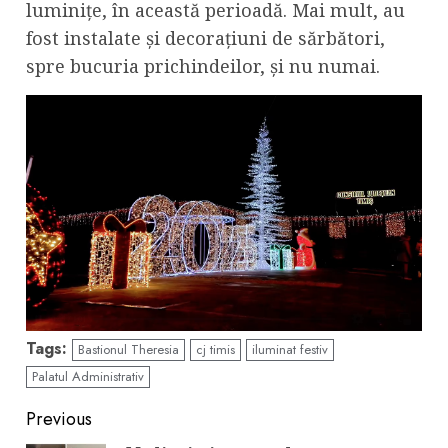
luminițe, în această perioadă. Mai mult, au
fost instalate și decorațiuni de sărbători,
spre bucuria prichindeilor, și nu numai.
Tags:
Bastionul Theresia
cj timis
iluminat festiv
Palatul Administrativ
Continue
Previous