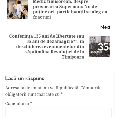
Reading
Medic timișorean, despre
provocarea Superman: Nu de
Pre
puține ori, participanții se aleg cu
pos
fracturi
Next
Conferința „35 ani de libertate sau
35 ani de dezamăgire?”, în
Next
deschiderea evenimentelor din
post:
săptămâna Revoluției de la
Timișoara
Lasă un răspuns
Adresa ta de email nu va fi publicată.
Câmpurile
obligatorii sunt marcate cu
*
Comentariu
*