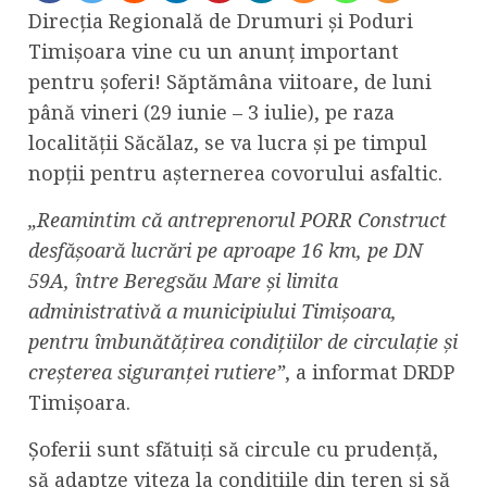
Direcţia Regională de Drumuri şi Poduri
Timişoara vine cu un anunţ important
pentru şoferi! Săptămâna viitoare, de luni
până vineri (29 iunie – 3 iulie), pe raza
localității Săcălaz, se va lucra și pe timpul
nopții pentru așternerea covorului asfaltic.
„Reamintim că antreprenorul PORR Construct
desfășoară lucrări pe aproape 16 km, pe DN
59A, între Beregsău Mare și limita
administrativă a municipiului Timișoara,
pentru îmbunătățirea condițiilor de circulație și
creșterea siguranței rutiere”
, a informat DRDP
Timişoara.
Şoferii sunt sfătuiţi să circule cu prudență,
să adaptze viteza la condițiile din teren și să