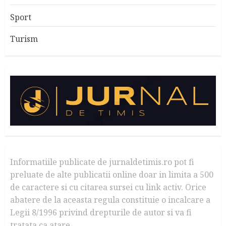
Sport
Turism
Informatiile publicate de jurnaldetimis.ro pot fi
preluate de alte publicatii online doar in limita a 500
de caractere si cu citarea sursei cu link activ. Orice
abatere de la aceasta regula constituie o incalcare a
Legii 8/1996 privind drepturile de autor si va fi
tratata ca atare.