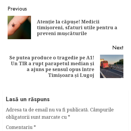
Continue
Previous
Reading
Atenţie la căpuşe! Medicii
Pre
timişoreni, sfaturi utile pentru a
pos
preveni muşcăturile
Next
Se putea produce o tragedie pe A1!
Un TIR a rupt parapetul median și
Next
a ajuns pe sensul opus între
post:
Timișoara și Lugoj
Lasă un răspuns
Adresa ta de email nu va fi publicată.
Câmpurile
obligatorii sunt marcate cu
*
Comentariu
*