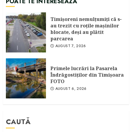
POATE TE INTERESEAZA
Timişoreni nemulţumiţi că s-
au trezit cu roţile maşinilor
blocate, deşi au plătit
parcarea
AUGUST 7, 2026
Primele lucrări la Pasarela
Îndrăgostiţilor din Timişoara
FOTO
AUGUST 6, 2026
CAUTĂ