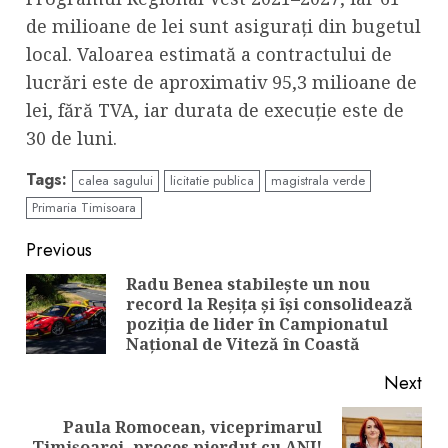
de milioane de lei sunt asigurați din bugetul
local. Valoarea estimată a contractului de
lucrări este de aproximativ 95,3 milioane de
lei, fără TVA, iar durata de execuție este de
30 de luni.
Tags:
calea sagului
licitatie publica
magistrala verde
Primaria Timisoara
Continue
Previous
Reading
Radu Benea stabilește un nou
record la Reșița și își consolidează
Pre
poziția de lider în Campionatul
pos
Național de Viteză în Coastă
Next
Paula Romocean, viceprimarul
Next
Timişoarei, proces pierdut cu ANI!