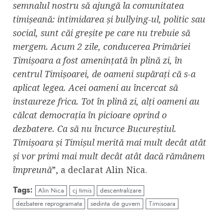
semnalul nostru să ajungă la comunitatea
timișeană: intimidarea și bullying-ul, politic sau
social, sunt căi greșite pe care nu trebuie să
mergem. Acum 2 zile, conducerea Primăriei
Timișoara a fost amenințată în plină zi, în
centrul Timișoarei, de oameni supărați că s-a
aplicat legea. Acei oameni au încercat să
instaureze frica. Tot în plină zi, alți oameni au
călcat democrația în picioare oprind o
dezbatere. Ca să nu încurce Bucureștiul.
Timișoara și Timișul merită mai mult decât atât
și vor primi mai mult decât atât dacă rămânem
împreună
”, a declarat Alin Nica.
Tags:
Alin Nica
cj timis
descentralizare
dezbatere reprogramata
sedinta de guvern
Timisoara