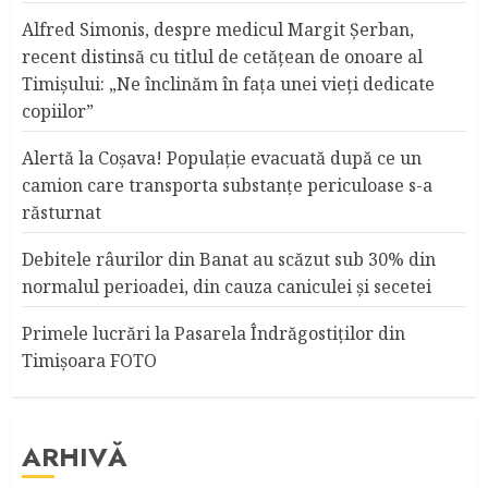
Alfred Simonis, despre medicul Margit Şerban,
recent distinsă cu titlul de cetățean de onoare al
Timişului: „Ne înclinăm în fața unei vieți dedicate
copiilor”
Alertă la Coşava! Populaţie evacuată după ce un
camion care transporta substanţe periculoase s-a
răsturnat
Debitele râurilor din Banat au scăzut sub 30% din
normalul perioadei, din cauza caniculei şi secetei
Primele lucrări la Pasarela Îndrăgostiţilor din
Timişoara FOTO
ARHIVĂ