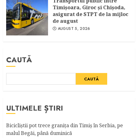
Transportul public între
Timişoara, Giroc şi Chişoda,
asigurat de STPT de la mijloc
de august
AUGUST 5, 2026
CAUTĂ
CAUTĂ
ULTIMELE ȘTIRI
Bicicliştii pot trece graniţa din Timiş în Serbia, pe
malul Begăi, până duminică