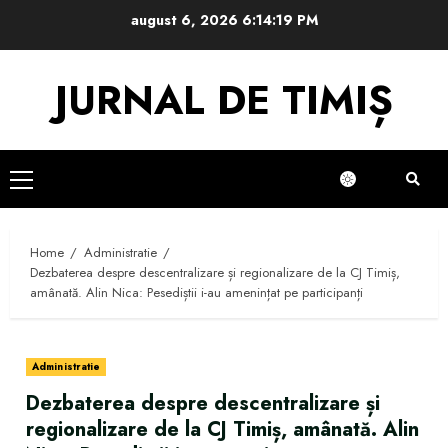
Skip
august 6, 2026
6:14:20 PM
to
content
JURNAL DE TIMIȘ
Primary
Menu
Home
Administratie
Dezbaterea despre descentralizare și regionalizare de la CJ Timiș,
amânată. Alin Nica: Pesediștii i-au amenințat pe participanți
Administratie
Dezbaterea despre descentralizare și
regionalizare de la CJ Timiș, amânată. Alin