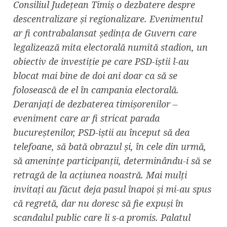
Consiliul Județean Timiș o dezbatere despre
descentralizare și regionalizare. Evenimentul
ar fi contrabalansat ședința de Guvern care
legalizează mita electorală numită stadion, un
obiectiv de investiție pe care PSD-iștii l-au
blocat mai bine de doi ani doar ca să se
folosească de el în campania electorală.
Deranjați de dezbaterea timișorenilor –
eveniment care ar fi stricat parada
bucureștenilor, PSD-iștii au început să dea
telefoane, să bată obrazul și, în cele din urmă,
să amenințe participanții, determinându-i să se
retragă de la acțiunea noastră. Mai mulți
invitați au făcut deja pasul înapoi și mi-au spus
că regretă, dar nu doresc să fie expuși în
scandalul public care li s-a promis. Palatul