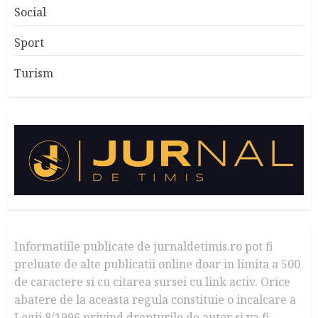
Social
Sport
Turism
Informatiile publicate de jurnaldetimis.ro pot fi
preluate de alte publicatii online doar in limita a 500
de caractere si cu citarea sursei cu link activ. Orice
abatere de la aceasta regula constituie o incalcare a
Legii 8/1996 privind drepturile de autor si va fi