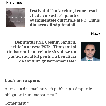
Continue
Previous
Reading
Festivalul Fanfarelor și concursul
„Lada cu zestre”, printre
Pre
evenimentele culturale ale CJ Timiș
pos
din această săptămână
Next
Deputatul PNL Cosmin Șandru,
critic la adresa PSD: „Timișenii și
Next
timișorenii nu trebuie să voteze un
post:
partid sau altul pentru a beneficia
de fonduri guvernamentale”
Lasă un răspuns
Adresa ta de email nu va fi publicată.
Câmpurile
obligatorii sunt marcate cu
*
Comentariu
*