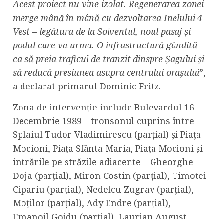
Acest proiect nu vine izolat. Regenerarea zonei
merge mână în mână cu dezvoltarea Inelului 4
Vest – legătura de la Solventul, noul pasaj și
podul care va urma. O infrastructură gândită
ca să preia traficul de tranzit dinspre Șagului și
să reducă presiunea asupra centrului orașului
”,
a declarat primarul Dominic Fritz.
Zona de intervenție include Bulevardul 16
Decembrie 1989 – tronsonul cuprins între
Splaiul Tudor Vladimirescu (parțial) și Piața
Mocioni, Piața Sfânta Maria, Piața Mocioni și
intrările pe străzile adiacente – Gheorghe
Doja (parțial), Miron Costin (parțial), Timotei
Cipariu (parțial), Nedelcu Zugrav (parțial),
Moților (parțial), Ady Endre (parțial),
Emanoil Gojdu (parțial), Laurian August