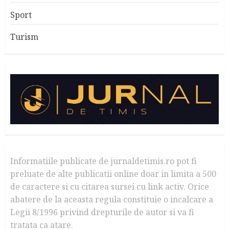
Sport
Turism
Informatiile publicate de jurnaldetimis.ro pot fi
preluate de alte publicatii online doar in limita a 500
de caractere si cu citarea sursei cu link activ. Orice
abatere de la aceasta regula constituie o incalcare a
Legii 8/1996 privind drepturile de autor si va fi
tratata ca atare.