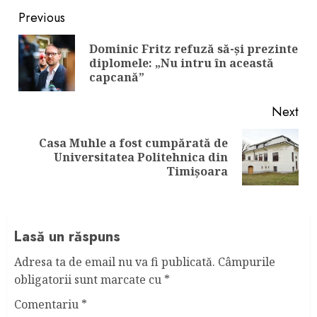
Continue
Previous
Reading
Dominic Fritz refuză să-și prezinte
Pre
diplomele: „Nu intru în această
pos
capcană”
Next
Casa Muhle a fost cumpărată de
Next
Universitatea Politehnica din
post:
Timișoara
Lasă un răspuns
Adresa ta de email nu va fi publicată.
Câmpurile
obligatorii sunt marcate cu
*
Comentariu
*