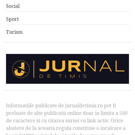
Social
Sport
Turism
Informatiile publicate de jurnaldetimis.ro pot fi
preluate de alte publicatii online doar in limita a 500
de caractere si cu citarea sursei cu link activ. Orice
abatere de la aceasta regula constituie o incalcare a