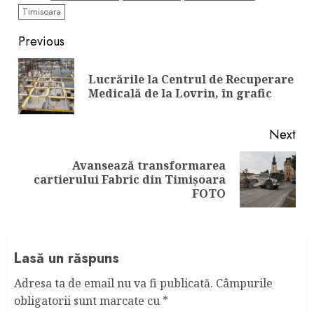
Timisoara
Continue
Previous
Reading
Lucrările la Centrul de Recuperare
Pre
Medicală de la Lovrin, în grafic
pos
Next
Avansează transformarea
Next
cartierului Fabric din Timişoara
post:
FOTO
Lasă un răspuns
Adresa ta de email nu va fi publicată.
Câmpurile
obligatorii sunt marcate cu
*