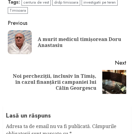
Tags:
centura de vest
drdp timisoara
investigatii pe teren
Timisoara
Continue
Previous
Reading
A murit medicul timișorean Doru
Pre
Anastasiu
pos
Next
Noi percheziții, inclusiv în Timiș,
Next
în cazul finanțării campaniei lui
post:
Călin Georgescu
Lasă un răspuns
Adresa ta de email nu va fi publicată.
Câmpurile
obligatorii sunt marcate cu
*