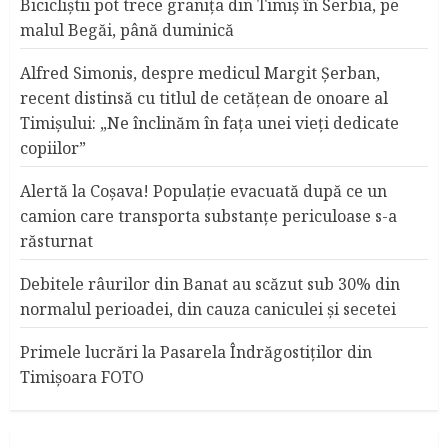
Bicicliştii pot trece graniţa din Timiş în Serbia, pe
malul Begăi, până duminică
Alfred Simonis, despre medicul Margit Şerban,
recent distinsă cu titlul de cetățean de onoare al
Timişului: „Ne înclinăm în fața unei vieți dedicate
copiilor”
Alertă la Coşava! Populaţie evacuată după ce un
camion care transporta substanţe periculoase s-a
răsturnat
Debitele râurilor din Banat au scăzut sub 30% din
normalul perioadei, din cauza caniculei şi secetei
Primele lucrări la Pasarela Îndrăgostiţilor din
Timişoara FOTO