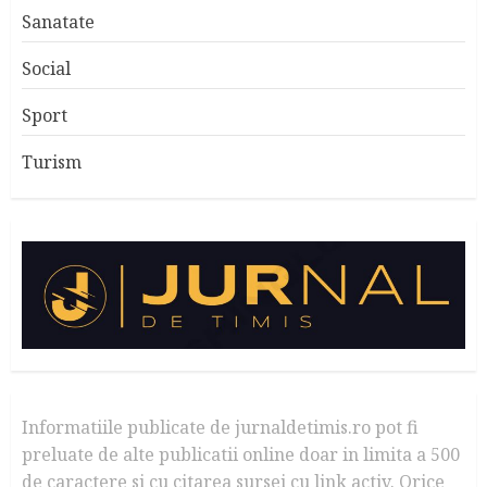
Sanatate
Social
Sport
Turism
Informatiile publicate de jurnaldetimis.ro pot fi
preluate de alte publicatii online doar in limita a 500
de caractere si cu citarea sursei cu link activ. Orice