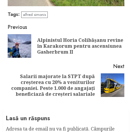
Tags:
alfred simonis
Continue
Previous
Reading
Alpinistul Horia Colibășanu revine
Pre
în Karakorum pentru ascensiunea
pos
Gasherbrum II
Next
Salarii majorate la STPT după
creșterea cu 20% a veniturilor
Next
companiei. Peste 1.000 de angajați
post:
beneficiază de creșteri salariale
Lasă un răspuns
Adresa ta de email nu va fi publicată.
Câmpurile