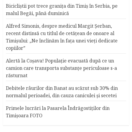
Bicicliştii pot trece graniţa din Timiş în Serbia, pe
malul Begăi, până duminică
Alfred Simonis, despre medicul Margit Şerban,
recent distinsă cu titlul de cetățean de onoare al
Timişului: „Ne înclinăm în fața unei vieți dedicate
copiilor”
Alertă la Coşava! Populaţie evacuată după ce un
camion care transporta substanţe periculoase s-a
răsturnat
Debitele râurilor din Banat au scăzut sub 30% din
normalul perioadei, din cauza caniculei şi secetei
Primele lucrări la Pasarela Îndrăgostiţilor din
Timişoara FOTO