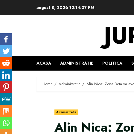
Skip
august 8, 2026
12:14:08 PM
to
content
JU
ACASA
ADMINISTRATIE
POLITICA
Home
Administratie
Alin Nica: Zona Deta va avea
Administratie
Alin Nica: Zo