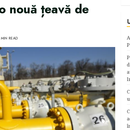
, o nouă țeavă de
A
 MIN READ
P
P
d
a
I
C
u
C
a
î