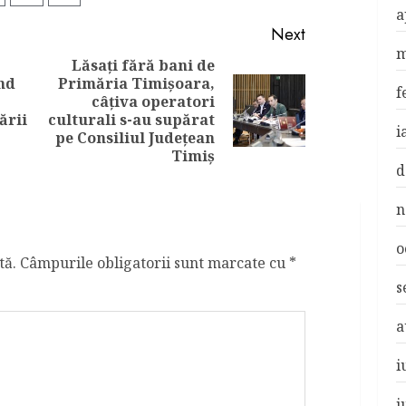
a
Next
m
Lăsați fără bani de
nd
Primăria Timișoara,
Previous
f
câțiva operatori
Next
post:
ării
culturali s-au supărat
post:
i
pe Consiliul Județean
Timiș
d
n
o
tă.
Câmpurile obligatorii sunt marcate cu
*
s
a
i
i