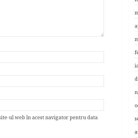
m
a
m
f
i
d
n
o
site-ul web în acest navigator pentru data
s
a