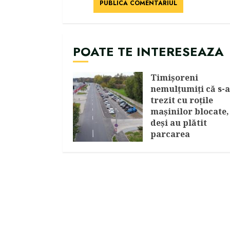
POATE TE INTERESEAZA
Timişoreni
nemulţumiţi că s-
trezit cu roţile
maşinilor blocate,
deşi au plătit
parcarea
AUGUST 7, 2026