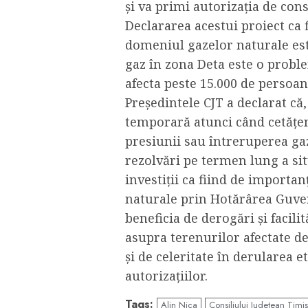
și va primi autorizația de con
Declararea acestui proiect ca 
domeniul gazelor naturale est
gaz în zona Deta este o probl
afecta peste 15.000 de persoane
Președintele CJT a declarat că,
temporară atunci când cetățen
presiunii sau întreruperea ga
rezolvări pe termen lung a sit
investiții ca fiind de importa
naturale prin Hotărârea Guve
beneficia de derogări și facilit
asupra terenurilor afectate de
și de celeritate în derularea e
autorizațiilor.
Tags:
Alin Nica
Consiliului Județean Timiș