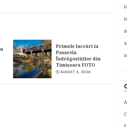
i
i
m
a
Primele lucrări la
au
Pasarela
m
Îndrăgostiţilor din
Timişoara FOTO
AUGUST 6, 2026
A
C
E