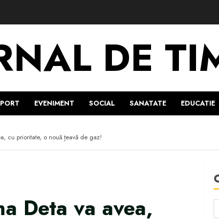
RNAL DE TI
SPORT
EVENIMENT
SOCIAL
SANATATE
EDUCATIE
, cu prioritate, o nouă țeavă de gaz!
na Deta va avea,