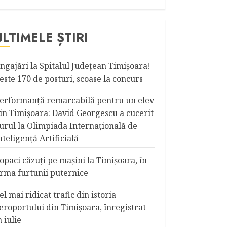
ULTIMELE ȘTIRI
ngajări la Spitalul Judeţean Timişoara!
este 170 de posturi, scoase la concurs
erformanță remarcabilă pentru un elev
in Timișoara: David Georgescu a cucerit
urul la Olimpiada Internațională de
nteligență Artificială
opaci căzuţi pe maşini la Timişoara, în
rma furtunii puternice
el mai ridicat trafic din istoria
eroportului din Timişoara, înregistrat
n iulie