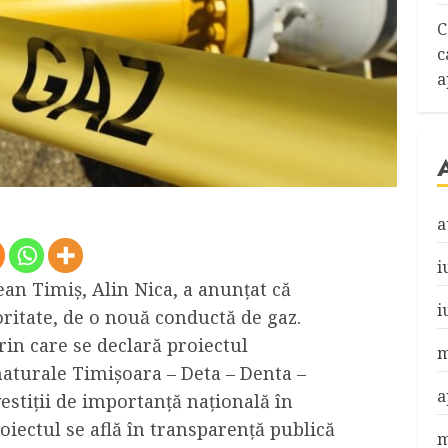
C
c
a
a
i
ean Timiș, Alin Nica, a anunțat că
i
oritate, de o nouă conductă de gaz.
in care se declară proiectul
m
aturale Timișoara – Deta – Denta –
a
estiții de importanță națională în
iectul se află în transparență publică
m