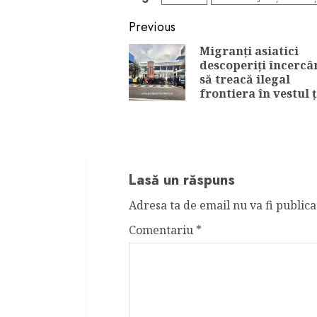
Continue
Previous
Reading
Migranți asiatici
descoperiți încercâ
să treacă ilegal
frontiera în vestul ț
Lasă un răspuns
Adresa ta de email nu va fi publica
Comentariu
*