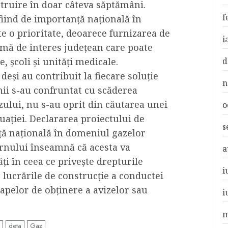
struire în doar câteva săptămâni.
f
fiind de importanță națională în
e o prioritate, deoarece furnizarea de
i
emă de interes județean care poate
, școli și unități medicale.
d
 deși au contribuit la fiecare soluție
n
ii s-au confruntat cu scăderea
zului, nu s-au oprit din căutarea unei
o
uației. Declararea proiectului de
s
nță națională în domeniul gazelor
rnului înseamnă că acesta va
a
ăți în ceea ce privește drepturile
i
 lucrările de construcție a conductei
tapelor de obținere a avizelor sau
i
m
deta
Gaz