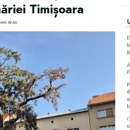
ăriei Timișoara
 MIN READ
E
î
R
A
P
P
d
a
I
C
u