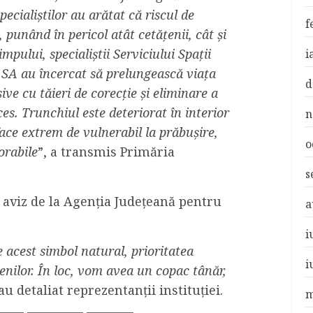
ecialiștilor au arătat că riscul de
f
 punând în pericol atât cetățenii, cât și
mpului, specialiștii Serviciului Spații
i
a SA au încercat să prelungească viața
d
ive cu tăieri de corecție și eliminare a
es. Trunchiul este deteriorat în interior
n
 face extrem de vulnerabil la prăbușire,
o
orabile
”, a transmis Primăria
s
u aviz de la Agenția Județeană pentru
a
i
e acest simbol natural, prioritatea
i
nilor. În loc, vom avea un copac tânăr,
 au detaliat reprezentanții instituției.
m