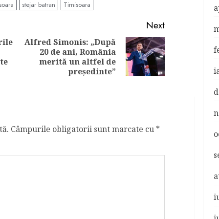
soara
stejar batran
Timisoara
a
Next
m
rile
Alfred Simonis: „După
f
20 de ani, România
Previous
Next
te
merită un altfel de
post:
post:
i
președinte”
d
n
tă.
Câmpurile obligatorii sunt marcate cu
*
o
s
a
i
i