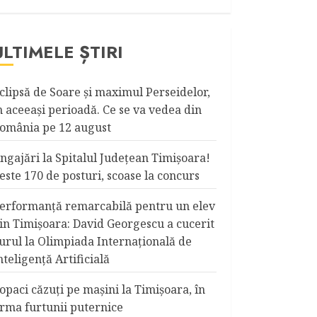
ULTIMELE ȘTIRI
clipsă de Soare și maximul Perseidelor,
n aceeași perioadă. Ce se va vedea din
omânia pe 12 august
ngajări la Spitalul Judeţean Timişoara!
este 170 de posturi, scoase la concurs
erformanță remarcabilă pentru un elev
in Timișoara: David Georgescu a cucerit
urul la Olimpiada Internațională de
nteligență Artificială
opaci căzuţi pe maşini la Timişoara, în
rma furtunii puternice