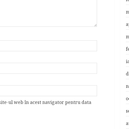
m
a
m
f
i
d
n
o
site-ul web în acest navigator pentru data
s
a