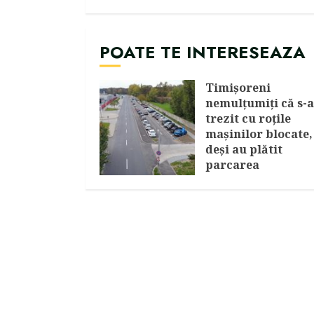
POATE TE INTERESEAZA
Timişoreni
nemulţumiţi că s-
trezit cu roţile
maşinilor blocate,
deşi au plătit
parcarea
AUGUST 7, 2026