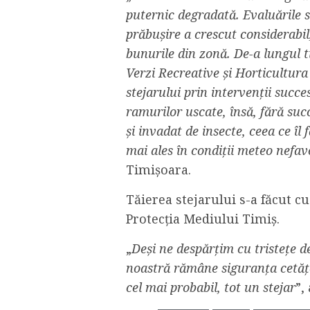
puternic degradată. Evaluările sp
prăbușire a crescut considerabil,
bunurile din zonă. De-a lungul ti
Verzi Recreative și Horticultur
stejarului prin intervenții succes
ramurilor uscate, însă, fără succ
și invadat de insecte, ceea ce îl
mai ales în condiții meteo nefav
Timișoara.
Tăierea stejarului s-a făcut c
Protecția Mediului Timiș.
„
Deși ne despărțim cu tristețe d
noastră rămâne siguranța cetățe
cel mai probabil, tot un stejar
”,