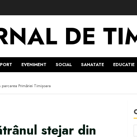
RNAL DE TI
SPORT
EVENIMENT
SOCIAL
SANATATE
EDUCATIE
din parcarea Primăriei Timișoara
ătrânul stejar din