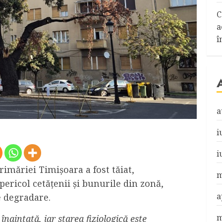
C
a
î
a
i
i
rimăriei Timișoara a fost tăiat,
m
ericol cetățenii și bunurile din zonă,
a
e degradare.
m
înaintată, iar starea fiziologică este