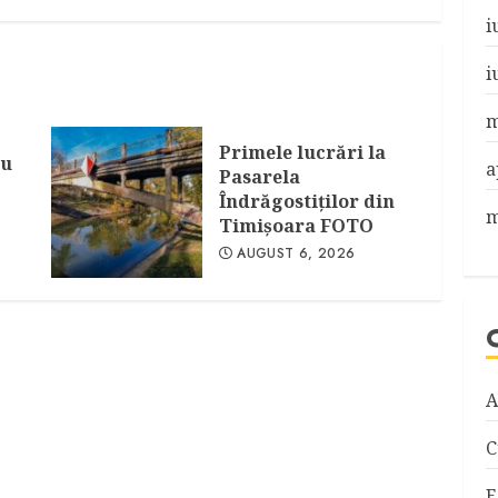
i
i
m
Primele lucrări la
au
a
Pasarela
Îndrăgostiţilor din
m
Timişoara FOTO
AUGUST 6, 2026
A
C
E