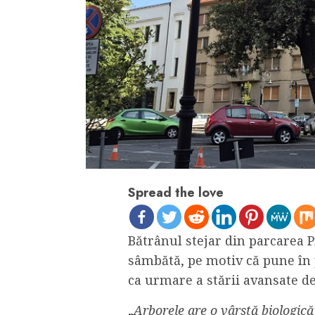
Spread the love
Bătrânul stejar din parcarea P
sâmbătă, pe motiv că pune în p
ca urmare a stării avansate d
„
Arborele are o vârstă biologică 