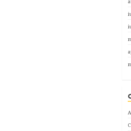
a
i
i
m
a
m
A
C