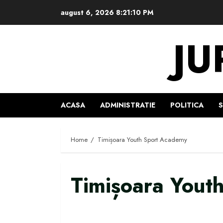
Skip
august 6, 2026
8:21:11 PM
to
content
JU
ACASA
ADMINISTRATIE
POLITICA
Home
Timișoara Youth Sport Academy
Timișoara Yout