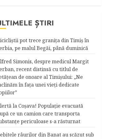
ULTIMELE ȘTIRI
icicliştii pot trece graniţa din Timiş în
erbia, pe malul Begăi, până duminică
lfred Simonis, despre medicul Margit
erban, recent distinsă cu titlul de
etățean de onoare al Timişului: „Ne
nclinăm în fața unei vieți dedicate
opiilor”
lertă la Coşava! Populaţie evacuată
upă ce un camion care transporta
ubstanţe periculoase s-a răsturnat
ebitele râurilor din Banat au scăzut sub