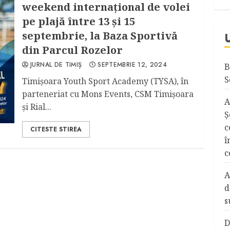
weekend internațional de volei
pe plajă între 13 și 15
septembrie, la Baza Sportivă
din Parcul Rozelor
JURNAL DE TIMIȘ
SEPTEMBRIE 12, 2024
B
S
Timișoara Youth Sport Academy (TYSA), în
parteneriat cu Mons Events, CSM Timișoara
A
și Rial...
Ş
c
CITESTE STIREA
î
c
A
d
s
D