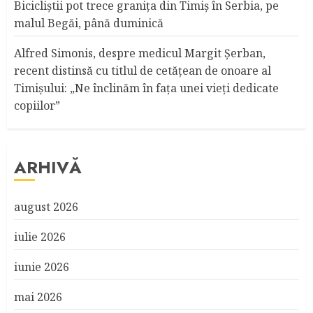
Bicicliştii pot trece graniţa din Timiş în Serbia, pe
malul Begăi, până duminică
Alfred Simonis, despre medicul Margit Şerban,
recent distinsă cu titlul de cetățean de onoare al
Timişului: „Ne înclinăm în fața unei vieți dedicate
copiilor”
ARHIVĂ
august 2026
iulie 2026
iunie 2026
mai 2026