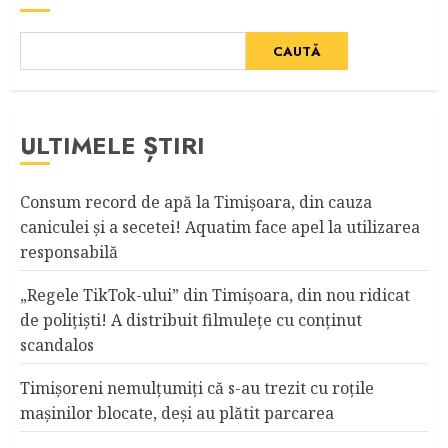
CAUTĂ
ULTIMELE ȘTIRI
Consum record de apă la Timişoara, din cauza
caniculei şi a secetei! Aquatim face apel la utilizarea
responsabilă
„Regele TikTok-ului” din Timişoara, din nou ridicat
de poliţişti! A distribuit filmuleţe cu conţinut
scandalos
Timişoreni nemulţumiţi că s-au trezit cu roţile
maşinilor blocate, deşi au plătit parcarea