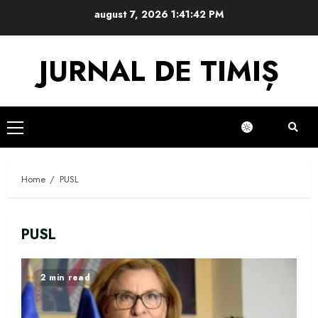
Skip
august 7, 2026
1:41:42 PM
to
content
JURNAL DE TIMIȘ
Primary
Menu
Home
PUSL
PUSL
2 min read