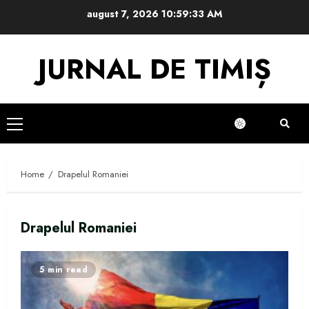
Skip
august 7, 2026
10:59:33 AM
to
content
JURNAL DE TIMIȘ
Primary
Menu
Home
Drapelul Romaniei
Drapelul Romaniei
5 min read