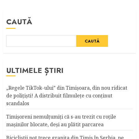
CAUTĂ
CAUTĂ
ULTIMELE ȘTIRI
„Regele TikTok-ului” din Timişoara, din nou ridicat
de poliţişti! A distribuit filmuleţe cu conţinut
scandalos
Timişoreni nemulţumiţi că s-au trezit cu roţile
maşinilor blocate, deşi au plătit parcarea
Bicicliştii pot trece graniţa din Timiş în Serbia, pe