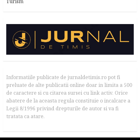
Turism
Informatiile publicate de jurnaldetimis.ro pot fi
preluate de alte publicatii online doar in limita a 500
de caractere si cu citarea sursei cu link activ. Orice
abatere de la aceasta regula constituie o incalcare a
Legii 8/1996 privind drepturile de autor si va fi
tratata ca atare.