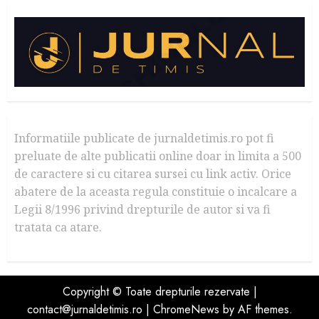
Informatiile publicate de jurnaldetimis.ro pot fi
preluate de alte publicatii online doar in limita a 500
de caractere si cu citarea sursei cu link activ. Orice
abatere de la aceasta regula constituie o incalcare a
Legii 8/1996 privind drepturile de autor si va fi
tratata ca atare.
Copyright © Toate drepturile rezervate |
contact@jurnaldetimis.ro
|
ChromeNews
by AF themes.