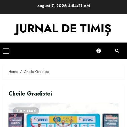
Skip
august 7, 2026
4:54:21 AM
to
content
JURNAL DE TIMIȘ
Primary
Menu
Home
Cheile Gradistei
Cheile Gradistei
1 min read