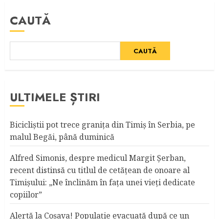
CAUTĂ
CAUTĂ
ULTIMELE ȘTIRI
Bicicliştii pot trece graniţa din Timiş în Serbia, pe
malul Begăi, până duminică
Alfred Simonis, despre medicul Margit Şerban,
recent distinsă cu titlul de cetățean de onoare al
Timişului: „Ne înclinăm în fața unei vieți dedicate
copiilor”
Alertă la Coşava! Populaţie evacuată după ce un