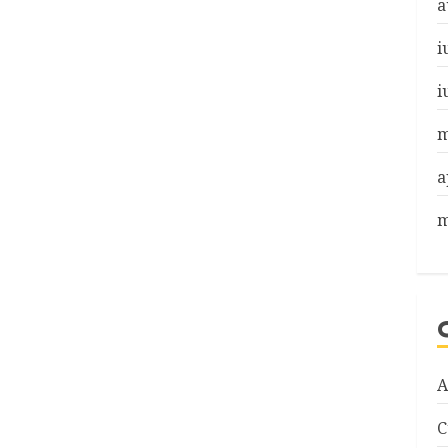
a
i
i
m
a
m
A
C