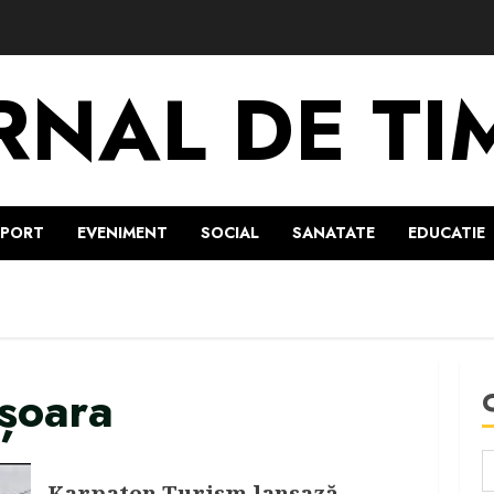
RNAL DE TI
SPORT
EVENIMENT
SOCIAL
SANATATE
EDUCATIE
ișoara
Karpaten Turism lansază