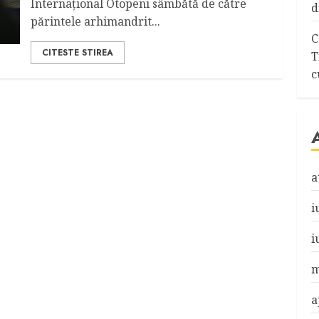
Internațional Otopeni sâmbătă de către
d
părintele arhimandrit...
C
CITESTE STIREA
T
c
a
i
i
m
a