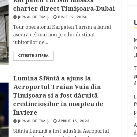
charter direct Timișoara-Dubai
JURNAL DE TIMIȘ
IUNIE 12, 2024
Tour operatorul Karpaten Turism a lansat
aseară cel mai nou produs destinat
M
iubitorilor de...
c
„
CITESTE STIREA
T
ş
Lumina Sfântă a ajuns la
d
Aeroportul Traian Vuia din
Timișoara și a fost dăruită
L
credincioșilor în noaptea de
f
Înviere
p
JURNAL DE TIMIȘ
APRILIE 15, 2023
A
Sfânta Lumină a fost adusă la Aeroportul
d