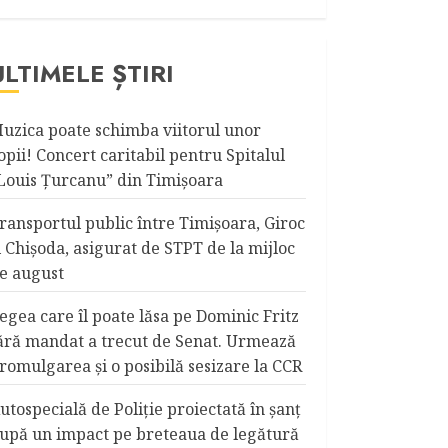
ULTIMELE ȘTIRI
uzica poate schimba viitorul unor
opii! Concert caritabil pentru Spitalul
Louis Ţurcanu” din Timişoara
ransportul public între Timişoara, Giroc
i Chişoda, asigurat de STPT de la mijloc
e august
egea care îl poate lăsa pe Dominic Fritz
ără mandat a trecut de Senat. Urmează
romulgarea și o posibilă sesizare la CCR
utospecială de Poliție proiectată în șanț
upă un impact pe breteaua de legătură