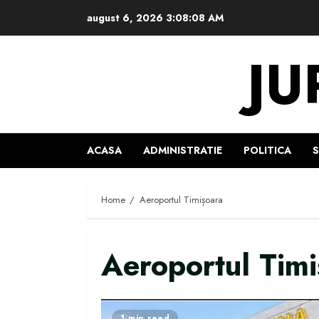
Skip
august 6, 2026
3:08:09 AM
to
content
JU
ACASA
ADMINISTRATIE
POLITICA
Home
Aeroportul Timișoara
Aeroportul Tim
1 min read