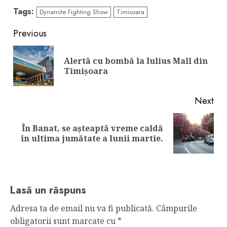
Tags:
Dynamite Fighting Show
Timisoara
Continue
Previous
Reading
Alertă cu bombă la Iulius Mall din
Pre
Timișoara
pos
Next
În Banat, se așteaptă vreme caldă
Next
în ultima jumătate a lunii martie.
post:
Lasă un răspuns
Adresa ta de email nu va fi publicată.
Câmpurile
obligatorii sunt marcate cu
*