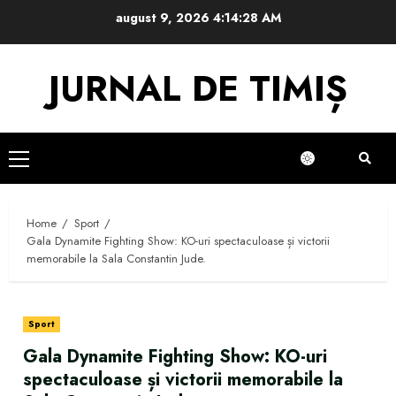
Skip
august 9, 2026
4:14:29 AM
to
content
JURNAL DE TIMIȘ
Primary
Menu
Home
Sport
Gala Dynamite Fighting Show: KO-uri spectaculoase și victorii
memorabile la Sala Constantin Jude.
Sport
Gala Dynamite Fighting Show: KO-uri
spectaculoase și victorii memorabile la