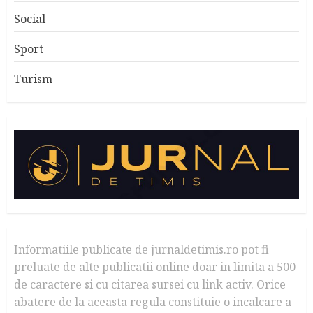
Social
Sport
Turism
Informatiile publicate de jurnaldetimis.ro pot fi
preluate de alte publicatii online doar in limita a 500
de caractere si cu citarea sursei cu link activ. Orice
abatere de la aceasta regula constituie o incalcare a