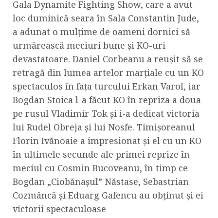
Gala Dynamite Fighting Show, care a avut
loc duminică seara în Sala Constantin Jude,
a adunat o mulțime de oameni dornici să
urmărească meciuri bune și KO-uri
devastatoare. Daniel Corbeanu a reușit să se
retragă din lumea artelor marțiale cu un KO
spectaculos în fața turcului Erkan Varol, iar
Bogdan Stoica l-a făcut KO în repriza a doua
pe rusul Vladimir Tok și i-a dedicat victoria
lui Rudel Obreja și lui Nosfe. Timișoreanul
Florin Ivănoaie a impresionat și el cu un KO
în ultimele secunde ale primei reprize în
meciul cu Cosmin Bucoveanu, în timp ce
Bogdan „Ciobănașul” Năstase, Sebastrian
Cozmâncă și Eduarg Gafencu au obținut și ei
victorii spectaculoase