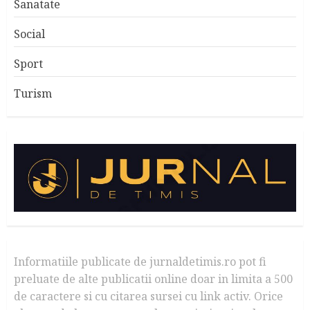
Sanatate
Social
Sport
Turism
Informatiile publicate de jurnaldetimis.ro pot fi
preluate de alte publicatii online doar in limita a 500
de caractere si cu citarea sursei cu link activ. Orice