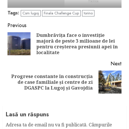
Torino
Tags:
Csm lugoj
Finala Challenge Cup
torino
Continue
Previous
Reading
Dumbrăvița face o investiție
majoră de peste 3 milioane de lei
Pre
pentru creșterea presiunii apei în
pos
localitate
Next
Progrese constante în construcția
Next
de case familiale și centre de zi
post:
DGASPC la Lugoj și Gavojdia
Lasă un răspuns
Adresa ta de email nu va fi publicată.
Câmpurile