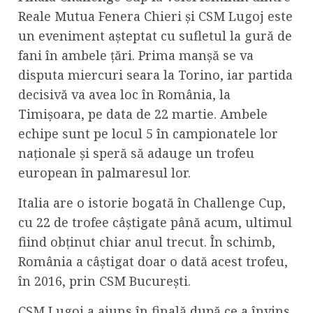
Reale Mutua Fenera Chieri şi CSM Lugoj este
un eveniment aşteptat cu sufletul la gură de
fani în ambele ţări. Prima manşă se va
disputa miercuri seara la Torino, iar partida
decisivă va avea loc în România, la
Timişoara, pe data de 22 martie. Ambele
echipe sunt pe locul 5 în campionatele lor
naţionale şi speră să adauge un trofeu
european în palmaresul lor.
Italia are o istorie bogată în Challenge Cup,
cu 22 de trofee câştigate până acum, ultimul
fiind obţinut chiar anul trecut. În schimb,
România a câştigat doar o dată acest trofeu,
în 2016, prin CSM Bucureşti.
CSM Lugoj a ajuns în finală după ce a învins