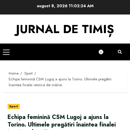
Skip
august 8, 2026
11:02:24 AM
to
content
JURNAL DE TIMIȘ
Primary
Menu
Home
Sport
Echipa feminină CSM Lugoj a ajuns la Torino. Ultimele pregătiri
înaintea finalei istorice de mâine.
Sport
Echipa feminină CSM Lugoj a ajuns la
Torino. Ultimele pregătiri înaintea finalei