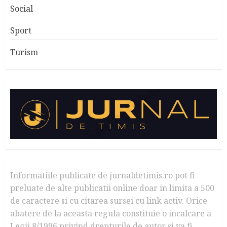
Social
Sport
Turism
Informatiile publicate de jurnaldetimis.ro pot fi
preluate de alte publicatii online doar in limita a 500
de caractere si cu citarea sursei cu link activ. Orice
abatere de la aceasta regula constituie o incalcare a
Legii 8/1996 privind drepturile de autor si va fi