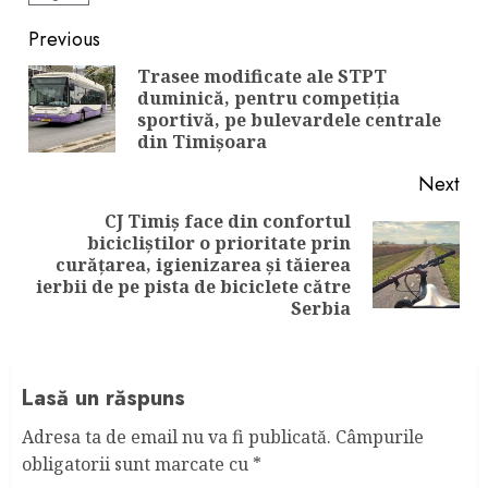
Continue
Previous
Reading
Trasee modificate ale STPT
duminică, pentru competiția
Pre
sportivă, pe bulevardele centrale
pos
din Timișoara
Next
CJ Timiș face din confortul
bicicliștilor o prioritate prin
Next
curățarea, igienizarea și tăierea
post:
ierbii de pe pista de biciclete către
Serbia
Lasă un răspuns
Adresa ta de email nu va fi publicată.
Câmpurile
obligatorii sunt marcate cu
*