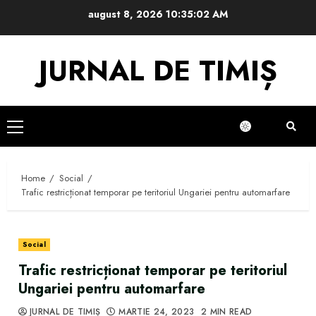
Skip
august 8, 2026
10:35:03 AM
to
content
JURNAL DE TIMIȘ
Primary
Menu
Home
Social
Trafic restricționat temporar pe teritoriul Ungariei pentru automarfare
Social
Trafic restricționat temporar pe teritoriul
Ungariei pentru automarfare
JURNAL DE TIMIȘ
MARTIE 24, 2023
2 MIN READ