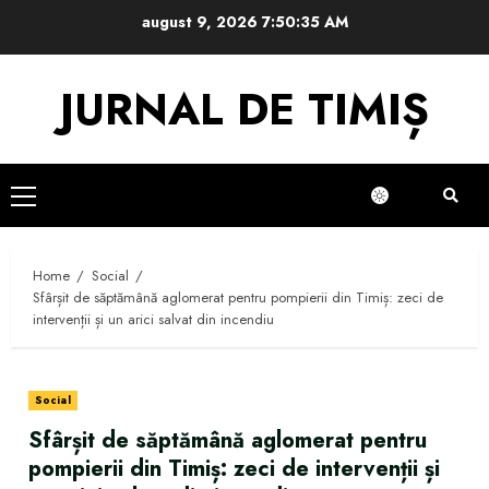
Skip
august 9, 2026
7:50:36 AM
to
content
JURNAL DE TIMIȘ
Primary
Menu
Home
Social
Sfârșit de săptămână aglomerat pentru pompierii din Timiș: zeci de
intervenții și un arici salvat din incendiu
Social
Sfârșit de săptămână aglomerat pentru
pompierii din Timiș: zeci de intervenții și