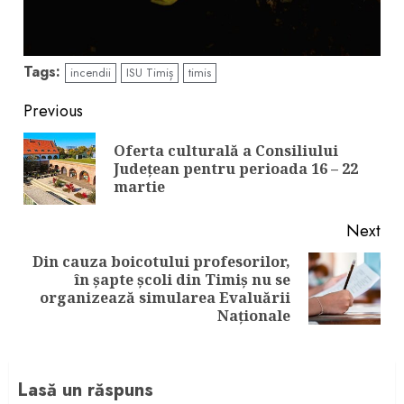
Tags:
incendii
ISU Timiș
timis
Continue
Previous
Reading
Oferta culturală a Consiliului
Pre
Județean pentru perioada 16 – 22
pos
martie
Next
Din cauza boicotului profesorilor,
în șapte școli din Timiș nu se
Next
organizează simularea Evaluării
post:
Naționale
Lasă un răspuns