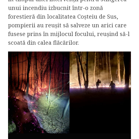
unui incendiu izbucnit într-o zonă
forestieră din localitatea Coșteiu de Sus,
pompierii au reușit să salveze un arici care
fusese prins în mijlocul focului, reușind să-l
scoată din calea flăcărilor.