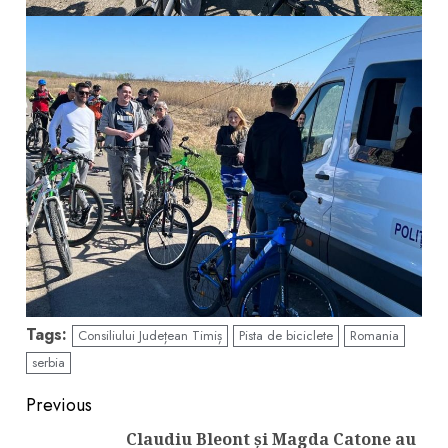
Tags:
Consiliului Județean Timiș
Pista de biciclete
Romania
serbia
Continue
Previous
Claudiu Bleont și Magda Catone au