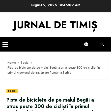
Skip
august 9, 2026
10:46:10 AM
to
content
JURNAL DE TIMIȘ
Primary
Menu
Home
Social
Pista de biciclete de pe malul Begăi a atras peste 300 de cicliști în
primul weekend de traversare România-Serbia
Social
Pista de biciclete de pe malul Begăi a
atras peste 300 de cicliști în primul