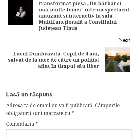
Reading
transformat piesa „Un bărbat și
mai multe femei” într-un spectacol
Pre
amuzant și interactiv la sala
pos
Multifuncțională a Consiliului
Județean Timiș
Next
Lacul Dumbravita: Copil de 4 ani,
Next
salvat de la înec de către un polițist
post:
aflat în timpul său liber
Lasă un răspuns
Adresa ta de email nu va fi publicată.
Câmpurile
obligatorii sunt marcate cu
*
Comentariu
*