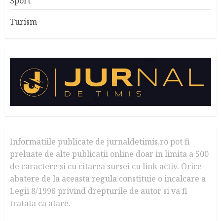
Sport
Turism
Informatiile publicate de jurnaldetimis.ro pot fi
preluate de alte publicatii online doar in limita a 500
de caractere si cu citarea sursei cu link activ. Orice
abatere de la aceasta regula constituie o incalcare a
Legii 8/1996 privind drepturile de autor si va fi
tratata ca atare.