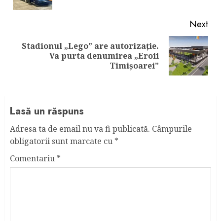
pos
Next
Stadionul „Lego” are autorizație.
Next
Va purta denumirea „Eroii
post:
Timișoarei”
Lasă un răspuns
Adresa ta de email nu va fi publicată.
Câmpurile
obligatorii sunt marcate cu
*
Comentariu
*