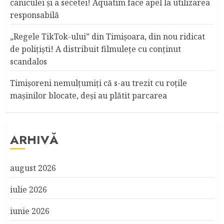
caniculei şi a secetei! Aquatim face apel la utilizarea
responsabilă
„Regele TikTok-ului” din Timişoara, din nou ridicat
de poliţişti! A distribuit filmuleţe cu conţinut
scandalos
Timişoreni nemulţumiţi că s-au trezit cu roţile
maşinilor blocate, deşi au plătit parcarea
ARHIVĂ
august 2026
iulie 2026
iunie 2026