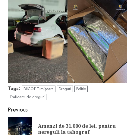
Tags:
DIICOT Timișoara
Droguri
Politie
Traficanti de droguri
Continue
Previous
Reading
Amenzi de 31.000 de lei, pentru
Pre
nereguli la tahograf