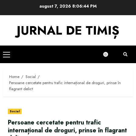
Skip
august 7, 2026
8:06:45 PM
to
content
JURNAL DE TIMIȘ
Primary
Menu
Home
Social
Persoane cercetate pentru trafic internațional de droguri, prinse în
flagrant delict
Social
Persoane cercetate pentru trafic
internațional de droguri, prinse în flagrant