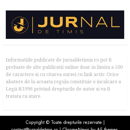
Informatiile publicate de jurnaldetimis.ro pot fi
preluate de alte publicatii online doar in limita a 500
de caractere si cu citarea sursei cu link activ. Orice
abatere de la aceasta regula constituie o incalcare a
Legii 8/1996 privind drepturile de autor si va fi
tratata ca atare.
Copyright © Toate drepturile rezervate |
contact@jurnaldetimis.ro
|
ChromeNews
by AF themes.