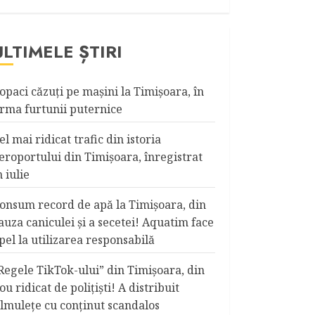
ULTIMELE ȘTIRI
opaci căzuţi pe maşini la Timişoara, în
rma furtunii puternice
el mai ridicat trafic din istoria
eroportului din Timişoara, înregistrat
n iulie
onsum record de apă la Timişoara, din
auza caniculei şi a secetei! Aquatim face
pel la utilizarea responsabilă
Regele TikTok-ului” din Timişoara, din
ou ridicat de poliţişti! A distribuit
ilmuleţe cu conţinut scandalos