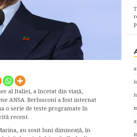
T
r
p
a
i
r al Italiei, a încetat din viață,
i
iene ANSA. Berlusconi a fost internat
m
tua o serie de teste programate în
ită recent.
a
 Marina, au sosit luni dimineață, în
m