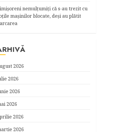
imişoreni nemulţumiţi că s-au trezit cu
oţile maşinilor blocate, deşi au plătit
arcarea
ARHIVĂ
ugust 2026
ulie 2026
unie 2026
ai 2026
prilie 2026
artie 2026