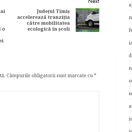
Next
a
ai
Județul Timiș
accelerează tranziția
m
Next
către mobilitatea
Previous
post:
 o
ecologică în școli
f
post:
ei
i
d
n
tă.
Câmpurile obligatorii sunt marcate cu
*
o
s
a
i
i