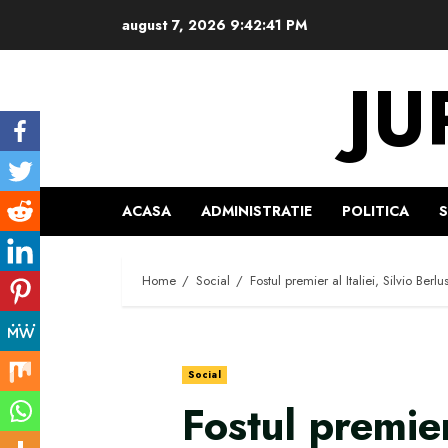
Skip
august 7, 2026
9:42:42 PM
to
content
JU
ACASA
ADMINISTRATIE
POLITICA
Home
Social
Fostul premier al Italiei, Silvio Ber
Social
Fostul premier 