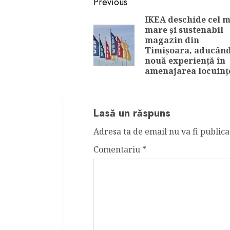
Continue
Previous
Reading
IKEA deschide cel m
mare și sustenabil
magazin din
Timișoara, aducând
nouă experiență în
amenajarea locuinț
Lasă un răspuns
Adresa ta de email nu va fi publica
Comentariu
*