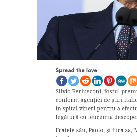
Spread the love
Silvio Berlusconi, fostul premie
conform agenției de știri ital
în spital vineri pentru a efec
legătură cu leucemia descoper
Fratele său, Paolo, și fiica sa,