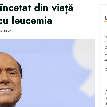
încetat din viață
cu leucemia
C
IN READ
u
C
a
î
C
c
a
„
n
f