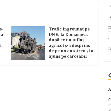
i
i
m
s-
Trafic îngreunat pe
ța
DN 6, la Domașnea,
a
după ce un utilaj
ă
agricol s-a desprins
m
de pe un autotren și a
ajuns pe carosabil
u
AUGUST 2, 2026
A
C
E