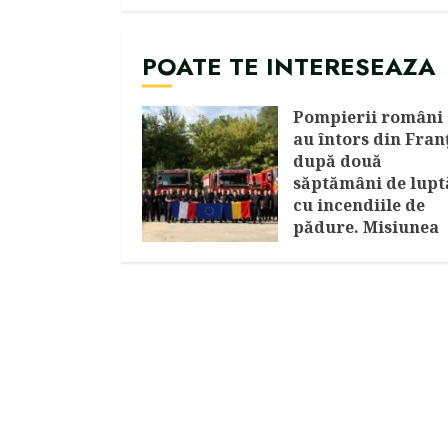
POATE TE INTERESEAZA
Pompierii români 
au întors din Fran
după două
săptămâni de lupt
cu incendiile de
pădure. Misiunea
continuă cu un no
contingent
AUGUST 4, 2026