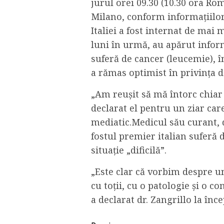
jurul orei 09.30 (10.30 ora Rom
Milano, conform informațiilor
Italiei a fost internat de mai
luni în urmă, au apărut infor
suferă de cancer (leucemie), în
a rămas optimist în privința de
„Am reușit să mă întorc chiar și
declarat el pentru un ziar car
mediatic.Medicul său curant, d
fostul premier italian suferă d
situație „dificilă”.
„Este clar că vorbim despre un
cu toții, cu o patologie și o co
a declarat dr. Zangrillo la înce