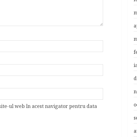
m
a
m
f
i
d
n
o
site-ul web în acest navigator pentru data
s
a