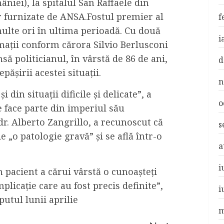
âniei), la spitalul San Raffaele din
 furnizate de ANSA.Fostul premier al
f
 multe ori în ultima perioadă. Cu două
i
mații conform cărora Silvio Berlusconi
să politicianul, în vârstă de 86 de ani,
d
pășirii acestei situații.
n
 din situații dificile și delicate”, a
o
e face parte din imperiul său
r. Alberto Zangrillo, a recunoscut că
s
e „o patologie gravă” și se află într-o
a
i
 pacient a cărui vârstă o cunoașteți
mplicație care au fost precis definite”,
i
putul lunii aprilie
m