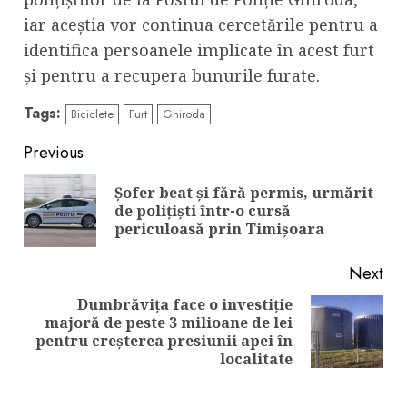
iar aceștia vor continua cercetările pentru a
identifica persoanele implicate în acest furt
și pentru a recupera bunurile furate.
Tags:
Biciclete
Furt
Ghiroda
Continue
Previous
Reading
Șofer beat și fără permis, urmărit
Pre
de polițiști într-o cursă
pos
periculoasă prin Timișoara
Next
Dumbrăvița face o investiție
majoră de peste 3 milioane de lei
Next
pentru creșterea presiunii apei în
post:
localitate