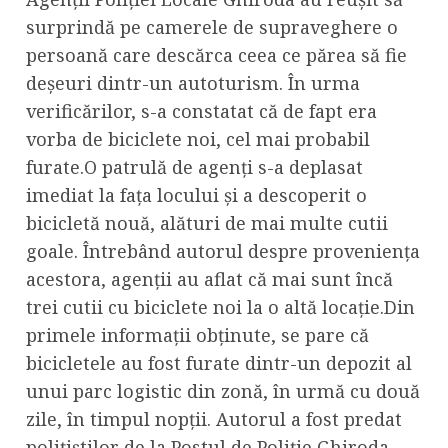
surprindă pe camerele de supraveghere o
persoană care descărca ceea ce părea să fie
deșeuri dintr-un autoturism. În urma
verificărilor, s-a constatat că de fapt era
vorba de biciclete noi, cel mai probabil
furate.O patrulă de agenți s-a deplasat
imediat la fața locului și a descoperit o
bicicletă nouă, alături de mai multe cutii
goale. Întrebând autorul despre proveniența
acestora, agenții au aflat că mai sunt încă
trei cutii cu biciclete noi la o altă locație.Din
primele informații obținute, se pare că
bicicletele au fost furate dintr-un depozit al
unui parc logistic din zonă, în urmă cu două
zile, în timpul nopții. Autorul a fost predat
polițiștilor de la Postul de Poliție Ghiroda,