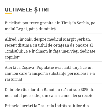
ULTIMELE ȘTIRI
Bicicliştii pot trece graniţa din Timiş în Serbia, pe
malul Begăi, până duminică
Alfred Simonis, despre medicul Margit Şerban,
recent distinsă cu titlul de cetățean de onoare al
Timişului: „Ne înclinăm în fața unei vieți dedicate
copiilor”
Alertă la Coşava! Populaţie evacuată după ce un
camion care transporta substanţe periculoase s-a
răsturnat
Debitele râurilor din Banat au scăzut sub 30% din
normalul perioadei, din cauza caniculei şi secetei
Primele lucrări la Pasarela Îndrăgostiţilor din