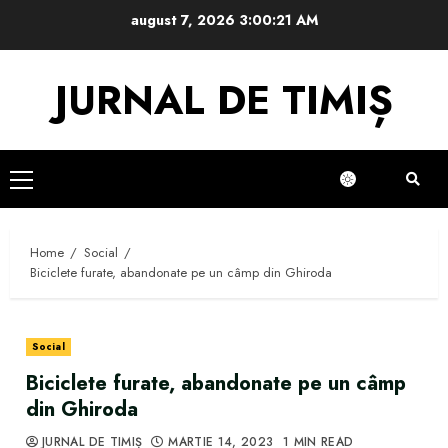
Skip
august 7, 2026
3:00:21 AM
to
content
JURNAL DE TIMIȘ
Primary
Menu
Home
Social
Biciclete furate, abandonate pe un câmp din Ghiroda
Social
Biciclete furate, abandonate pe un câmp
din Ghiroda
JURNAL DE TIMIȘ
MARTIE 14, 2023
1 MIN READ