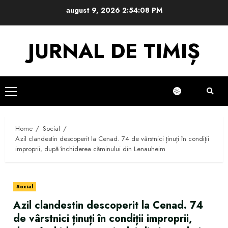
Skip
august 9, 2026
2:54:09 PM
to
content
JURNAL DE TIMIȘ
Primary
Menu
Home
Social
Azil clandestin descoperit la Cenad. 74 de vârstnici ținuți în condiții
improprii, după închiderea căminului din Lenauheim
Social
Azil clandestin descoperit la Cenad. 74
de vârstnici ținuți în condiții improprii,