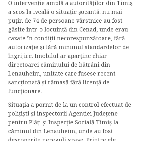
O intervenție amplă a autorităților din Timiș
a scos la iveală o situație șocantă: nu mai
puțin de 74 de persoane vârstnice au fost
găsite într-o locuință din Cenad, unde erau
cazate în condiții necorespunzătoare, fără
autorizație și fără minimul standardelor de
îngrijire. Imobilul ar aparține chiar
directoarei căminului de bătrâni din
Lenauheim, unitate care fusese recent
sancționată și rămasă fără licență de
funcționare.
Situația a pornit de la un control efectuat de
polițiști și inspectorii Agenției Județene
pentru Plăți și Inspecție Socială Timiș la
căminul din Lenauheim, unde au fost
descoperite nereguli grave. Printre ele,