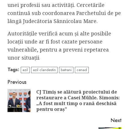
unei profesii sau activități. Cercetările
continuă sub coordonarea Parchetului de pe
lângă Judecătoria Sânnicolau Mare.
Autoritățile verifică acum și alte posibile
locații unde ar fi fost cazate persoane
vulnerabile, pentru a preveni repetarea
unor situații
Tags:
azil
azil clandestin
batrani
cenad
Continue
Previous
Reading
CJ Timiș se alătură proiectului de
restaurare a Casei Mühle. Simonis:
Pre
„A fost mult timp o rană deschisă
pos
pentru oraș”
Next