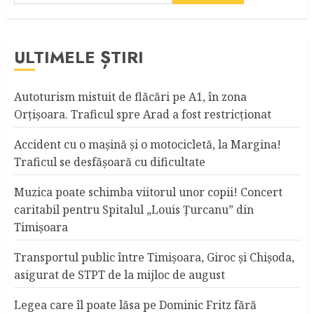
ULTIMELE ȘTIRI
Autoturism mistuit de flăcări pe A1, în zona
Orțișoara. Traficul spre Arad a fost restricționat
Accident cu o maşină şi o motocicletă, la Margina!
Traficul se desfăşoară cu dificultate
Muzica poate schimba viitorul unor copii! Concert
caritabil pentru Spitalul „Louis Ţurcanu” din
Timişoara
Transportul public între Timişoara, Giroc şi Chişoda,
asigurat de STPT de la mijloc de august
Legea care îl poate lăsa pe Dominic Fritz fără