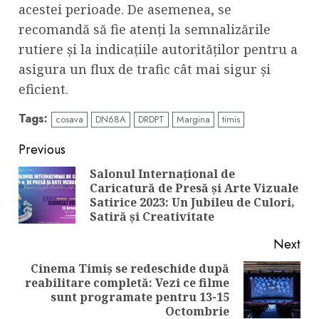
acestei perioade. De asemenea, se
recomandă să fie atenți la semnalizările
rutiere și la indicațiile autorităților pentru a
asigura un flux de trafic cât mai sigur și
eficient.
Tags:
cosava
DN68A
DRDPT
Margina
timis
Continue
Previous
Reading
Salonul Internațional de
Caricatură de Presă și Arte Vizuale
Pre
Satirice 2023: Un Jubileu de Culori,
pos
Satiră și Creativitate
Next
Cinema Timiș se redeschide după
reabilitare completă: Vezi ce filme
Next
sunt programate pentru 13-15
post:
Octombrie