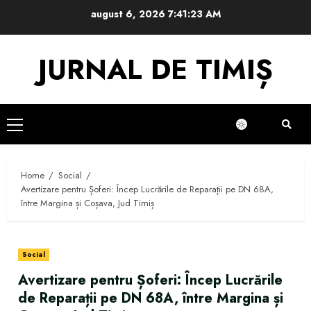
Skip
august 6, 2026
7:41:24 AM
to
content
JURNAL DE TIMIȘ
Primary
Menu
Home
Social
Avertizare pentru Șoferi: Încep Lucrările de Reparații pe DN 68A,
între Margina și Coșava, Jud Timiș
Social
Avertizare pentru Șoferi: Încep Lucrările
de Reparații pe DN 68A, între Margina și