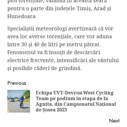
ploi torențiale, valabilă în această seară
pentru o parte din județele Timiș, Arad și
Hunedoara.
Specialiștii meteorologi avertizează că vor
avea loc averse torențiale, care vor aduna
între 30 și 40 de litri pe metru pătrat.
Fenomenul va fi însoțit de descărcări
electrice frecvente, intensificări ale vântului
și posibile căderi de grindină.
Continue
Previous
Reading
Echipa UVT-Devron West Cycling
Team pe podium în etapa de la
Pre
Agnita, din Campionatul Național
pos
de Șosea 2023
Next