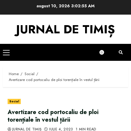
Skip
august 10, 2026
3:02:56 AM
to
content
JURNAL DE TIMIȘ
Primary
Menu
Home
Social
Avertizare cod portocaliu de ploi torențiale în vestul țării
Social
Avertizare cod portocaliu de ploi
torențiale în vestul țării
JURNAL DE TIMIȘ
IULIE 4, 2023
1 MIN READ