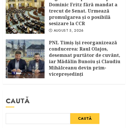
Dominic Fritz fără mandat a
trecut de Senat. Urmează
promulgarea și o posibilă
sesizare la CCR
AUGUST 5, 2026
PNL Timiș își reorganizează
conducerea: Raul Olajos,
desemnat purtător de cuvânt,
iar Mădălin Bunoiu și Claudiu
Mihălceanu devin prim-
vicepreședinți
IULIE 30, 2026
CAUTĂ
CAUTĂ