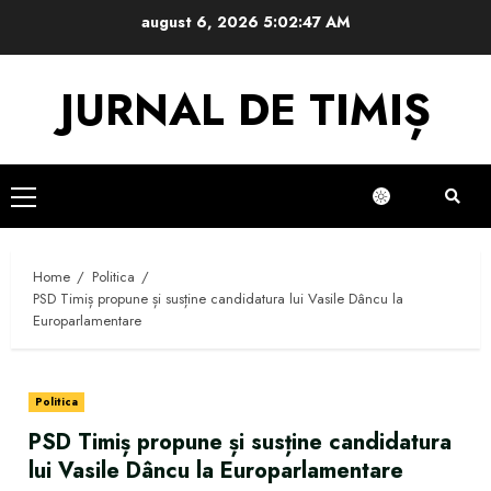
Skip
august 6, 2026
5:02:47 AM
to
content
JURNAL DE TIMIȘ
Primary
Menu
Home
Politica
PSD Timiș propune și susține candidatura lui Vasile Dâncu la
Europarlamentare
Politica
PSD Timiș propune și susține candidatura
lui Vasile Dâncu la Europarlamentare